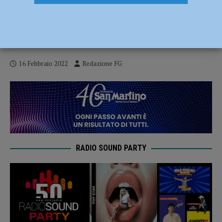
Fallimento Piacenza Calcio, seconda
udienza con Riccardi imputato: sotto la
lente l’attività di scouting
16 Febbraio 2022
Redazione FG
RADIO SOUND PARTY