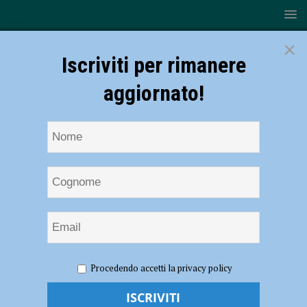
×
Iscriviti per rimanere
aggiornato!
HOME
NOTIZIE
CRONACA PIACENZA
Fallimento
Procedendo accetti la privacy policy
Piacenza Calcio, seconda udienza con Riccardi imputato: sotto la lente
l’attività di scouting