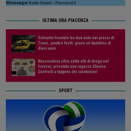
Messenger
Radio Sound
–
Piacenza24
ULTIMA ORA PIACENZA
Schianto frontale tra due auto nei pressi di
Travo, quattro feriti: grave un bambino di
dieci anni
Nascondeva oltre sette etti di droga nel
freezer, arrestata una ragazza 25enne.
Controlli a tappeto dei carabinieri
SPORT