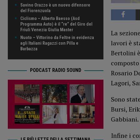
Savino Orazzo è un nuovo difensore
del Fiorenzuola
Ciclismo – Alberto Baesso (Asd
Programma Auto) è il “re” del Giro del
Friuli Venezia Giulia Master
La sezione
Nuoto – Vittorino da Feltre in evidenza
lavori è s
agli Italiani Ragazzi con Pilla e
Barbazza
Bertolini 
composto 
PODCAST RADIO SOUND
Rosario De
Lagori, Sa
Sono state
Bursi, Er
Gabbiani.
Infine i c
LE PIÙ LETTE DELLA SETTIMANA