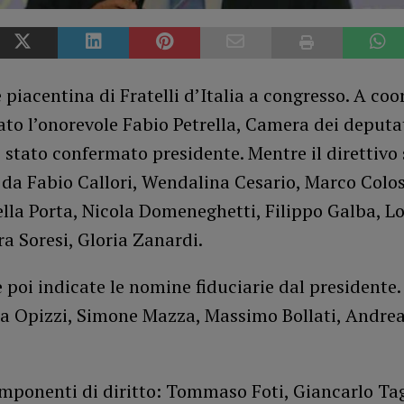
 piacentina di Fratelli d’Italia a congresso. A coo
tato l’onorevole Fabio Petrella, Camera dei deputat
è stato confermato presidente. Mentre il direttivo
da Fabio Callori, Wendalina Cesario, Marco Colo
lla Porta, Nicola Domeneghetti, Filippo Galba, L
ra Soresi, Gloria Zanardi.
 poi indicate le nomine fiduciarie dal presidente.
ika Opizzi, Simone Mazza, Massimo Bollati, Andre
omponenti di diritto: Tommaso Foti, Giancarlo Tagl