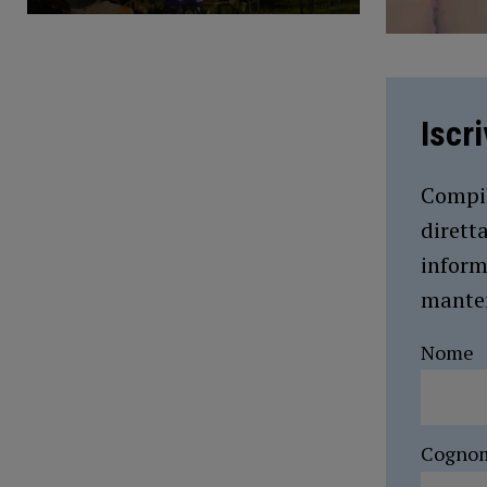
Iscr
Compil
dirett
inform
manten
Nome
Cogno