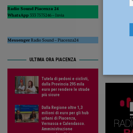
10 Dicembr
del Consiglio
POLITICA
Radio Sound Piacenza 24
WhatsApp
333 7575246 –
Invia
[ 5 Agosto 2026 ]
Tutela di pedoni e ciclisti, dalla Provinc
Messenger
Radio Sound
–
Piacenza24
ULTIMA ORA PIACENZA
Tutela di pedoni e ciclisti,
dalla Provincia 295 mila
euro per rendere le strade
più sicure
Dalla Regione oltre 1,3
milioni di euro per gli hub
urbani di Piacenza,
Vernasca e Calendasco.
Amministrazione