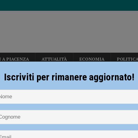
I A PIACENZA
ATTUALITÀ
ECONOMIA
POLITIC
per gli hub urbani di Piacenza, Vernasca e Calendasco. Amministrazione
Iscriviti per rimanere aggiornato!
TICA
NOTIZIE
POLITICA
Fratelli d’Italia a congresso, Filippo Bertolin
i fondi per il Distretto di Ponente”
POLITICA
eti, due milioni di euro per rendere più sicura la stazione di Piacenza”
i d’Italia a congresso, Filippo Bertol
mato presidente
dI): “Verificare subito la situazione nella provincia di Piacenza”
POLITICA
diera bianca”, Piacenza rilancia la campagna nazionale di Anci e Presidenza