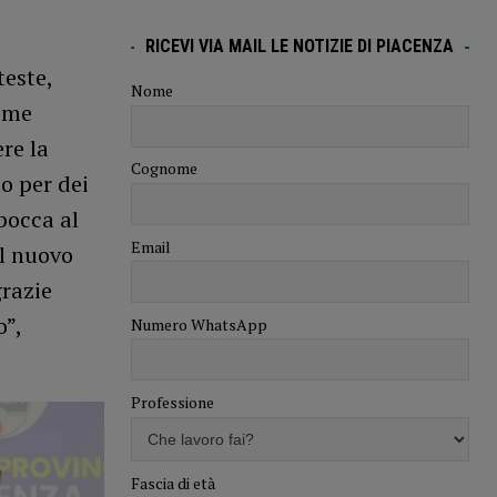
RICEVI VIA MAIL LE NOTIZIE DI PIACENZA
teste,
Nome
come
re la
Cognome
o per dei
bocca al
Email
al nuovo
grazie
o”,
Numero WhatsApp
Professione
Fascia di età