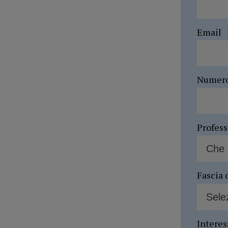
Email
Numer
Profes
Fascia 
Interes