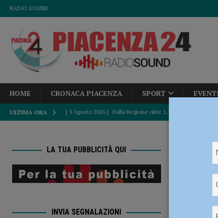
RADIO SOUND
HOME
CRONACA PIACENZA
SPORT
EVENT
[ 5 Agosto 2026 ]
Dalla Regione oltre 1,3 milioni di euro 
ULTIMA ORA
comunale e Unione Commercianti: “Soddisfatti”
POLI
HOME
[ 5 Agosto 2026 ]
Autismo, Murelli (Lega): “No al taglio de
LA TUA PUBBLICITÀ QUI
presidente
[ 5 Agosto 2026 ]
Sicurezza, Pd: “Dalla Regione fatti concr
Fratell
POLITICA
confer
[ 5 Agosto 2026 ]
Caldo estremo e asili nido, Tagliaferri (F
INVIA SEGNALAZIONI
[ 5 Agosto 2026 ]
“Contro la violenza sulle donne, mai ban