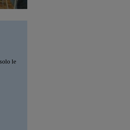
solo le