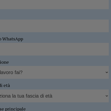
o WhatsApp
sione
di età
se principale