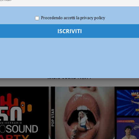
e 2023
Redazione FG
Politica
ia 295 mila euro per rendere le strade più sicure
ATTUALITÀ
Procedendo accetti la privacy policy
RADIO SOUND PARTY