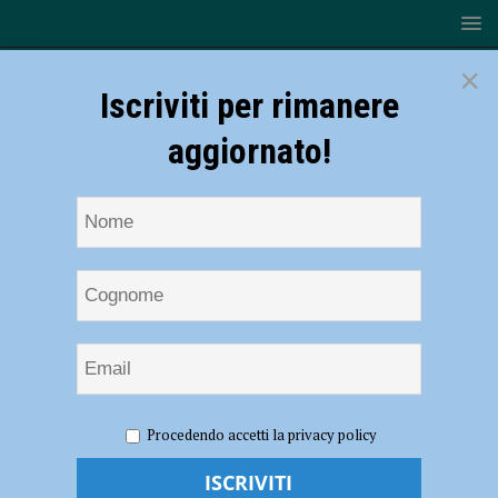
×
Iscriviti per rimanere
aggiornato!
HOME
NOTIZIE
ECONOMIA
Gianluca Barbieri è il
Procedendo accetti la privacy policy
nuovo direttore di Confcommercio Piacenza: “Momento difficile per il
settore, non vediamo segni di ripresa”