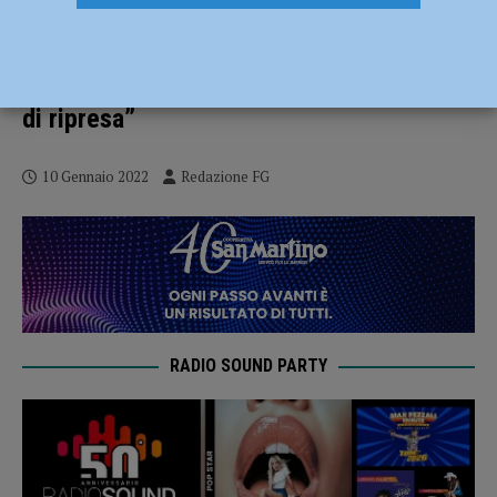
Gianluca Barbieri è il nuovo direttore di
Confcommercio Piacenza: “Momento
difficile per il settore, non vediamo segni
di ripresa”
10 Gennaio 2022
Redazione FG
RADIO SOUND PARTY