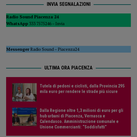
INVIA SEGNALAZIONI
Radio Sound Piacenza 24
WhatsApp
333 7575246 –
Invia
Messenger
Radio Sound
–
Piacenza24
ULTIMA ORA PIACENZA
Tutela di pedoni e ciclisti, dalla Provincia 295
mila euro per rendere le strade più sicure
Dalla Regione oltre 1,3 milioni di euro per gli
hub urbani di Piacenza, Vernasca e
Calendasco. Amministrazione comunale e
Unione Commercianti: “Soddisfatti”