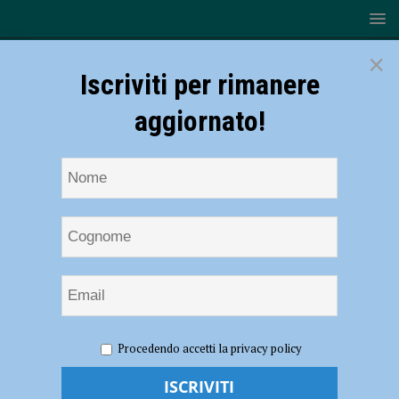
×
Iscriviti per rimanere
aggiornato!
HOME
NOTIZIE
POLITICA
GPS ha bisogno di
Procedendo accetti la privacy policy
Piacenza per appianare i debiti, in consiglio comunale i toni si
accendono