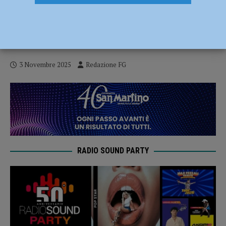
GPS ha bisogno di Piacenza per appianare
i debiti, in consiglio comunale i toni si
accendono
3 Novembre 2025
Redazione FG
RADIO SOUND PARTY