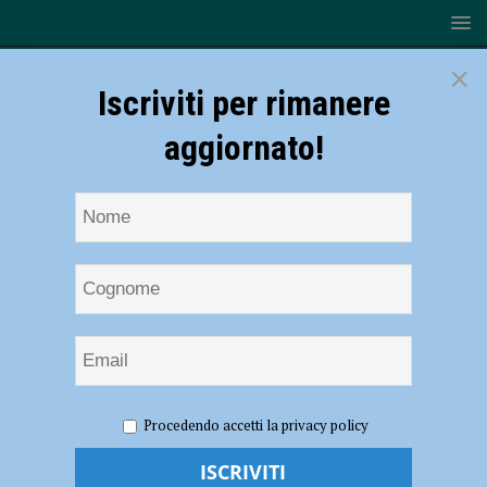
×
Iscriviti per rimanere
aggiornato!
HOME
NOTIZIE
EVENTI A PIACENZA
Prosegue il
Procedendo accetti la privacy policy
9 febbraio a Piacenza il percorso “Il sogno del Concilio. A 60 anni dal
Vaticano II”