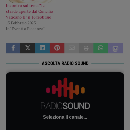
Incontro sul tema “Le
strade aperte dal Concilio
Vaticano II” il 16 febbraio
15 Febbraio 2023
In "Eventi a Piacenza"
ASCOLTA RADIO SOUND
Seleziona il canale...