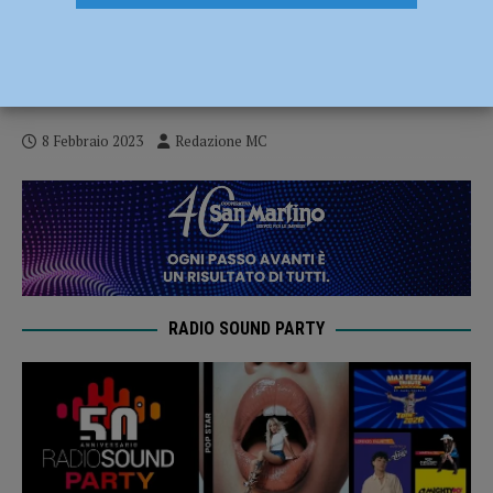
Prosegue il 9 febbraio a Piacenza il
percorso “Il sogno del Concilio. A 60 anni
dal Vaticano II”
8 Febbraio 2023
Redazione MC
RADIO SOUND PARTY