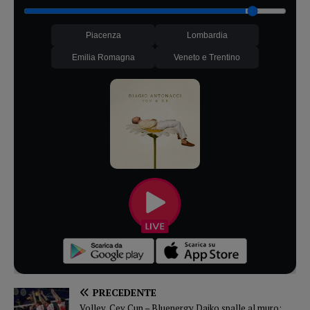
Piacenza
Lombardia
Emilia Romagna
Veneto e Trentino
PRECEDENTE
Volley, Cev Cup – Bluenergy Daiko spalle al muro: