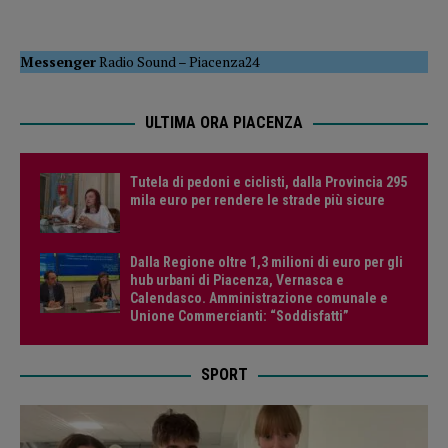
Messenger
Radio Sound
–
Piacenza24
ULTIMA ORA PIACENZA
Tutela di pedoni e ciclisti, dalla Provincia 295
mila euro per rendere le strade più sicure
Dalla Regione oltre 1,3 milioni di euro per gli
hub urbani di Piacenza, Vernasca e
Calendasco. Amministrazione comunale e
Unione Commercianti: “Soddisfatti”
SPORT