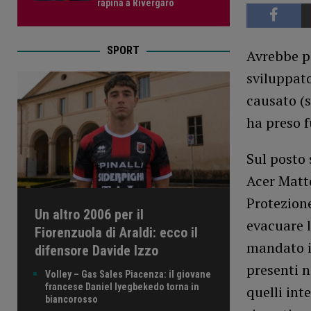
rapina a Rivergaro
SPORT
Avrebbe po
sviluppato
causato (s
ha preso 
Sul posto 
Acer Matte
Protezion
Un altro 2006 per il
evacuare l
Fiorenzuola di Araldi: ecco il
mandato in 
difensore Davide Izzo
presenti n
Volley – Gas Sales Piacenza: il giovane
francese Daniel Iyegbekedo torna in
quelli int
biancorosso