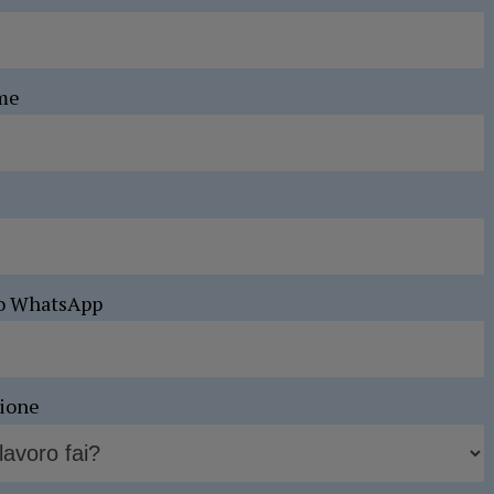
me
o WhatsApp
sione