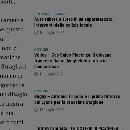
mente,
CRONACA PIACENZA
ontamente
Auto rubata e furto in un supermercato,
interventi della polizia locale
he questo
15 Luglio 2026
ha
e non ci
NOTIZIE
Volley – Gas Sales Piacenza: il giovane
lematiche
francese Daniel Iyegbekedo torna in
Stragliati.
biancorosso
15 Luglio 2026
indaco di
Sgorbati e
NOTIZIE
 un disagio
Rugby – Antonio Tripodo è il primo rinforzo
dei Lyons per la prossima stagione
La nostra
15 Luglio 2026
ità ma
aro tutti
RICEVI VIA MAIL LE NOTIZIE DI PIACENZA