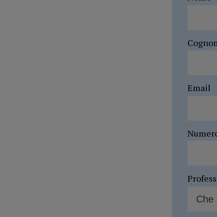
Cogno
Email
Numer
Profes