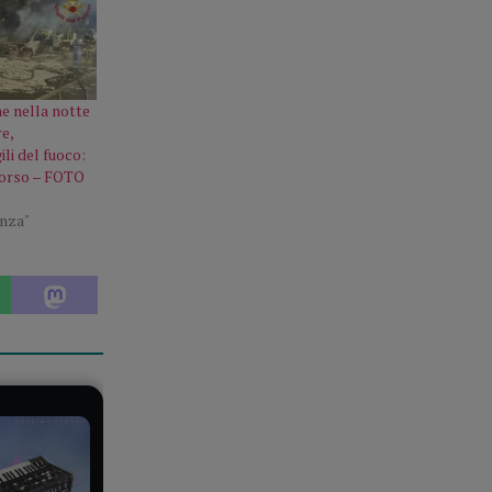
e nella notte
e,
ili del fuoco:
corso – FOTO
enza"