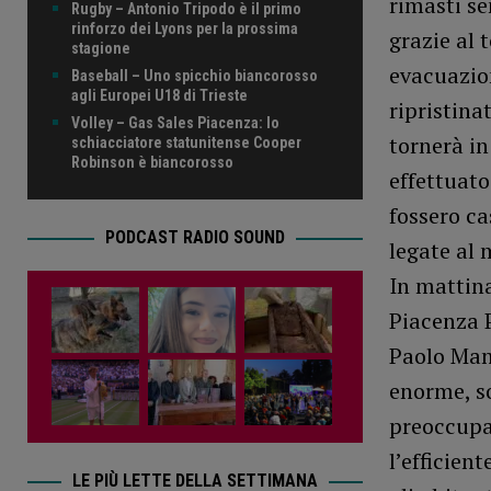
rimasti s
Rugby – Antonio Tripodo è il primo
rinforzo dei Lyons per la prossima
grazie al 
stagione
evacuazio
Baseball – Uno spicchio biancorosso
agli Europei U18 di Trieste
ripristina
Volley – Gas Sales Piacenza: lo
tornerà in
schiacciatore statunitense Cooper
Robinson è biancorosso
effettuato
fossero ca
PODCAST RADIO SOUND
legate al
In mattina
Piacenza P
Paolo Manc
enorme, s
preoccupaz
l’efficien
LE PIÙ LETTE DELLA SETTIMANA