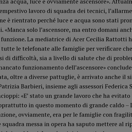
enza acqua, luce e ovviamente ascensore». Attual
tempestivo lavoro di squadra dei tecnici, l’allarme
ne è rientrato perché luce e acqua sono stati pr
ti. «Manca solo l’ascensore, ma entro domani anc
 funzione. La mediatrice di Acer Cecilia Rattotti 
 tutte le telefonate alle famiglie per verificare ch
si di difficoltà, sia a livello di salute che di prob
 mancato funzionamento dell’ascensore» conclude 
ta, oltre a diverse pattuglie, è arrivato anche il s
atrizia Barbieri, insieme agli assessori Federica 
ioppi: «E’ stato un grande lavoro che ha evitato
oprattutto in questo momento di grande caldo – 
ione, ovviamente, era per le famiglie con fragil
te squadra messa in opera ha saputo mettere al rip