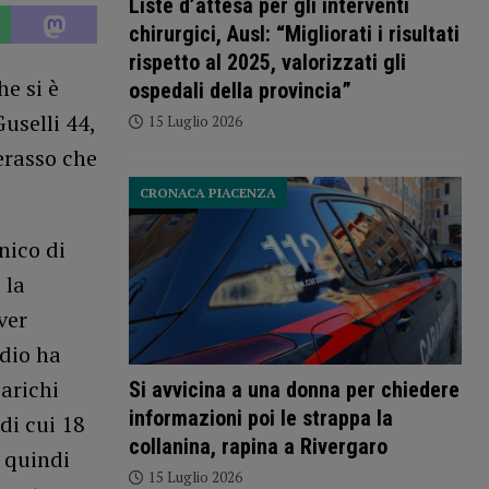
Liste d’attesa per gli interventi
chirurgici, Ausl: “Migliorati i risultati
rispetto al 2025, valorizzati gli
e si è
ospedali della provincia”
uselli 44,
15 Luglio 2026
erasso che
CRONACA PIACENZA
nico di
 la
ver
ndio ha
carichi
Si avvicina a una donna per chiedere
informazioni poi le strappa la
di cui 18
collanina, rapina a Rivergaro
 quindi
15 Luglio 2026