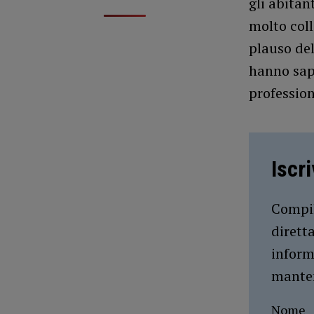
gli abitan
molto coll
plauso del
hanno sapu
professio
Iscr
Compil
dirett
inform
manten
Nome