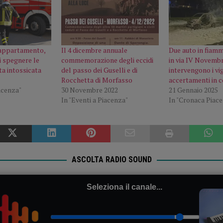
 appartamento,
Il 4 dicembre annuale
Due auto in fiamm
i spegnere le
commemorazione degli eccidi
in via IV Novembr
a intossicata
del passo dei Guselli e di
intervengono i vig
Rocchetta di Morfasso
accertamenti in 
acenza"
30 Novembre 2022
21 Gennaio 2025
In "Eventi a Piacenza"
In "Cronaca Piac
ASCOLTA RADIO SOUND
Seleziona il canale...