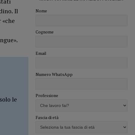
stati
ino. Il
Nome
r «che
Cognome
tingue».
Email
Numero WhatsApp
Professione
solo le
Fascia di età