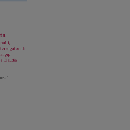
palti,
terrogatori di
 al gip
 e Claudia
enza"