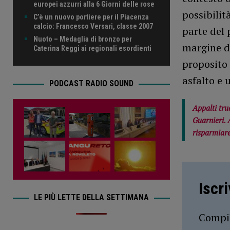
europei azzurri alla 6 Giorni delle rose
possibilit
C’è un nuovo portiere per il Piacenza
calcio: Francesco Versari, classe 2007
parte del 
Nuoto – Medaglia di bronzo per
margine di
Caterina Reggi ai regionali esordienti
proposito 
asfalto e 
PODCAST RADIO SOUND
Appalti tru
Guarnieri. 
risparmiare
Iscr
LE PIÙ LETTE DELLA SETTIMANA
Compil