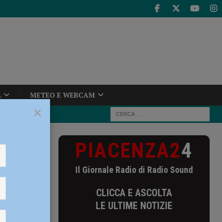
A
METEO E WEBCAM
×
PIACENZA2
4
ri di garanzia:
Il Giornale Radio di Radio Sound
ranzia:
CLICCA E ASCOLTA
pondono
LE ULTIME NOTIZIE