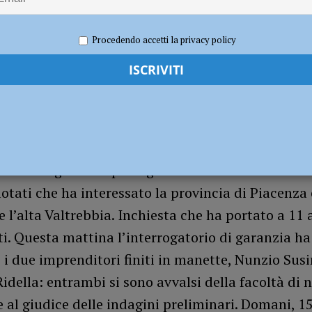
UALITÀ
a firme dimostrano che il territorio vuole essere ascoltato”
POLITICA
o 2022
Redazione FG
Cronaca Piacenza
Procedendo accetti la privacy policy
li interrogatori ai protagonisti della maxi inchies
lotati che ha interessato la provincia di Piacenza 
e l’alta Valtrebbia. Inchiesta che ha portato a 11 a
i. Questa mattina l’interrogatorio di garanzia ha
i due imprenditori finiti in manette, Nunzio Susi
idella: entrambi si sono avvalsi della facoltà di 
 al giudice delle indagini preliminari. Domani, 15