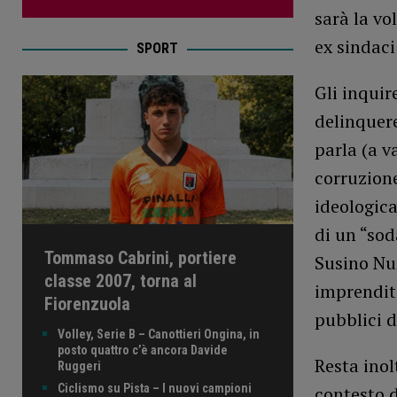
sarà la vo
ex sindaci
SPORT
Gli inquir
delinquere
parla (a v
corruzione
ideologica
di un “sod
Tommaso Cabrini, portiere
Susino Nun
classe 2007, torna al
imprendit
Fiorenzuola
pubblici de
Volley, Serie B – Canottieri Ongina, in
posto quattro c’è ancora Davide
Resta inol
Ruggeri
Ciclismo su Pista – I nuovi campioni
contesto d