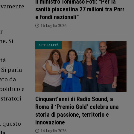
Il ministro Tommaso Foti: “Per la
tivamente
sanità piacentina 27 milioni tra Pnrr
e fondi nazionali”
16 Luglio 2026
r
e. Si
ATTUALITÀ
ità
 Si parla
ato da
olitico e
stratori
Cinquant’anni di Radio Sound, a
Roma il ‘Premio Gold’ celebra una
storia di passione, territorio e
innovazione
n questo
16 Luglio 2026
“la