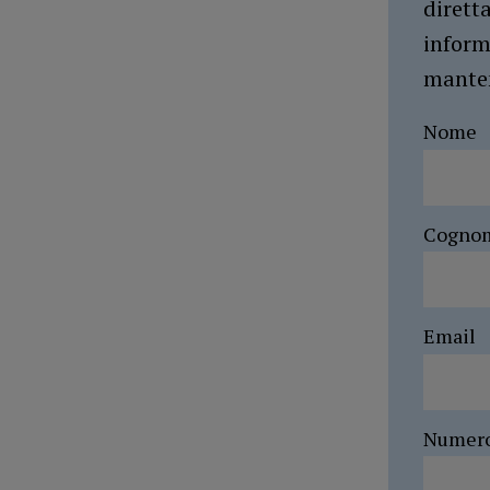
dirett
inform
manten
Nome
Cogno
Email
Numer