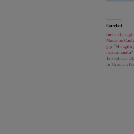
Correlati
Inchiesta sugli
Massimo Castel
gip: “Ho agito 
mia comunità”
15 Febbraio 20
In "Cronaca Pi