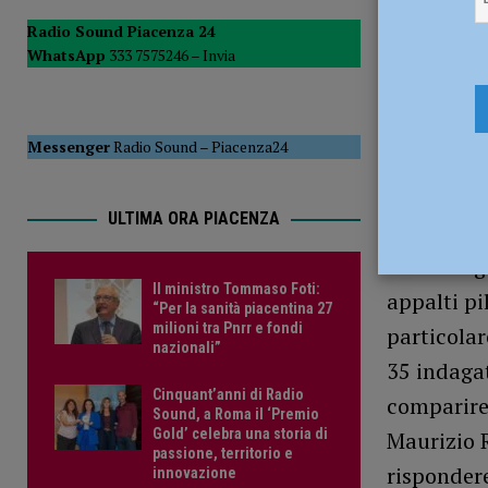
questione che andava avanti da tempo” – AUDIO
ATT
Radio Sound Piacenza 24
WhatsApp
333 7575246 –
Invia
[ 16 Luglio 2026 ]
Eolico a Ferriere, Murelli: “Oltre 12 mil
14 Febbrai
Messenger
Radio Sound
–
Piacenza24
ULTIMA ORA PIACENZA
Iniziano g
Il ministro Tommaso Foti:
appalti pi
“Per la sanità piacentina 27
milioni tra Pnrr e fondi
particolar
nazionali”
35 indagat
Cinquant’anni di Radio
comparire 
Sound, a Roma il ‘Premio
Gold’ celebra una storia di
Maurizio R
passione, territorio e
rispondere
innovazione