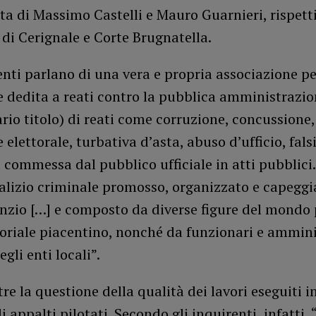
lta di Massimo Castelli e Mauro Guarnieri, rispet
 di Cerignale e Corte Brugnatella.
enti parlano di una vera e propria associazione pe
 dedita a reati contro la pubblica amministrazion
ario titolo) di reati come corruzione, concussione,
 elettorale, turbativa d’asta, abuso d’ufficio, fals
 commessa dal pubblico ufficiale in atti pubblici.
alizio criminale promosso, organizzato e capeggi
zio […] e composto da diverse figure del mondo p
oriale piacentino, nonché da funzionari e ammini
gli enti locali”.
tre la questione della qualità dei lavori eseguiti i
i appalti pilotati. Secondo gli inquirenti, infatti, 