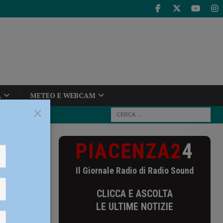
A
METEO E WEBCAM
×
PIACENZA2
4
o Bussacchini
Il Giornale Radio di Radio Sound
vo
CLICCA E ASCOLTA
rale
LE ULTIME NOTIZIE