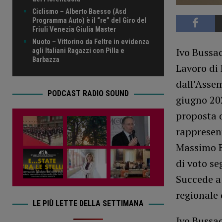
Ciclismo – Alberto Baesso (Asd
Programma Auto) è il “re” del Giro del
Friuli Venezia Giulia Master
Nuoto – Vittorino da Feltre in evidenza
Ivo Bussac
agli Italiani Ragazzi con Pilla e
Barbazza
Lavoro di 
dall’Assem
PODCAST RADIO SOUND
giugno 202
proposta d
rappresent
Massimo Bu
di voto se
Succede a 
regionale 
LE PIÙ LETTE DELLA SETTIMANA
Ivo Bussac