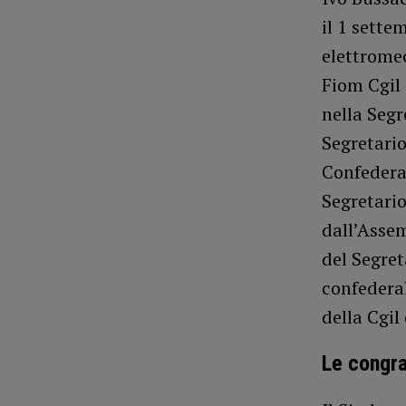
il 1 sett
elettromec
Fiom Cgil
nella Segr
Segretario
Confedera
Segretario
dall’Assem
del Segret
confederal
della Cgil
Le congra