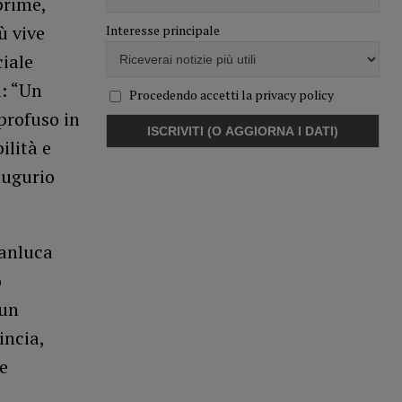
prime,
ù vive
Interesse principale
ciale
l: “Un
Procedendo accetti la privacy policy
profuso in
ilità e
augurio
ianluca
o
 un
incia,
e