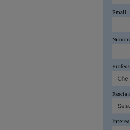
Email
Numer
Profes
Fascia 
Interes