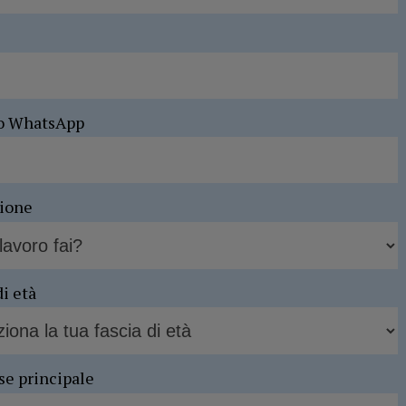
o WhatsApp
sione
di età
se principale