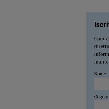
Iscr
Compil
dirett
inform
manten
Nome
Cogno