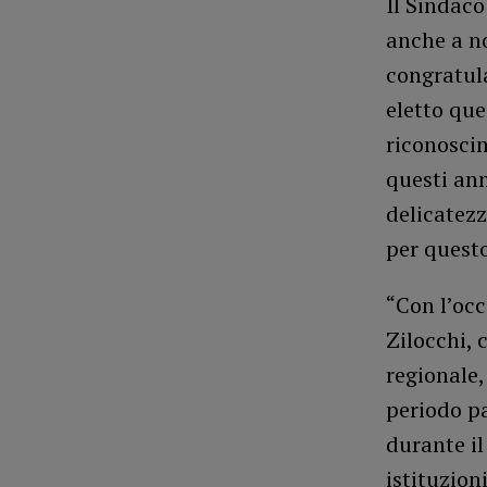
Il Sindaco
anche a n
congratula
eletto que
riconoscim
questi ann
delicatezz
per questo
“Con l’occ
Zilocchi, 
regionale,
periodo pa
durante il
istituzion