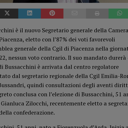
chini è il nuovo Segretario generale della Camera
Piacenza, eletto con l’87% dei voti favorevoli
blea generale della Cgil di Piacenza nella giornat
2, nessun voto contrario. Il suo mandato durerà 
i Bussacchini è arrivata dal centro regolatore
ato dal segretario regionale della Cgil Emilia-R
ssandri, quindi consultazioni degli aventi diritto
greto conclusa con l’elezione di Bussacchini, 51 a
Gianluca Zilocchi, recentemente eletto a segreta
della confederazione.
chini, 51 anni, nato a Fiorenzuola d’Arda. Inizia 