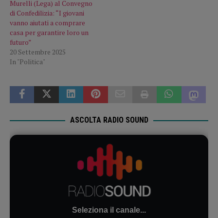
Murelli (Lega) al Convegno
di Confedilizia: “I giovani
vanno aiutati a comprare
casa per garantire loro un
futuro”
20 Settembre 2025
In "Politica"
ASCOLTA RADIO SOUND
Seleziona il canale...