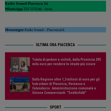
Radio Sound Piacenza 24
WhatsApp
333 7575246 –
Invia
Messenger
Radio Sound
–
Piacenza24
ULTIMA ORA PIACENZA
Tutela di pedoni e ciclisti, dalla Provincia 295
mila euro per rendere le strade più sicure
Dalla Regione oltre 1,3 milioni di euro per gli
hub urbani di Piacenza, Vernasca e
Calendasco. Amministrazione comunale e
Unione Commercianti: “Soddisfatti”
SPORT