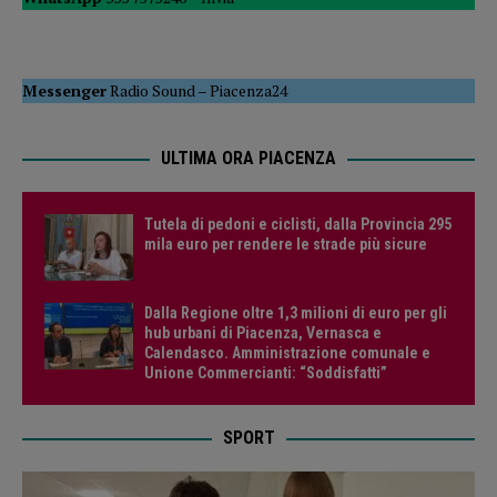
Messenger
Radio Sound
–
Piacenza24
ULTIMA ORA PIACENZA
Tutela di pedoni e ciclisti, dalla Provincia 295
mila euro per rendere le strade più sicure
Dalla Regione oltre 1,3 milioni di euro per gli
hub urbani di Piacenza, Vernasca e
Calendasco. Amministrazione comunale e
Unione Commercianti: “Soddisfatti”
SPORT