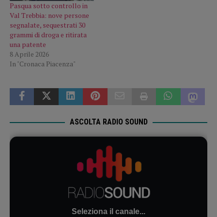
Pasqua sotto controllo in
Val Trebbia: nove persone
segnalate, sequestrati 30
grammi di droga e ritirata
una patente
8 Aprile 2026
In "Cronaca Piacenza"
ASCOLTA RADIO SOUND
Seleziona il canale...