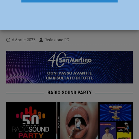
Lungo weekend di Pasqua, controlli
intensificati: “Appello alla collaborazione
dei cittadini”
6 Aprile 2023
Redazione FG
RADIO SOUND PARTY