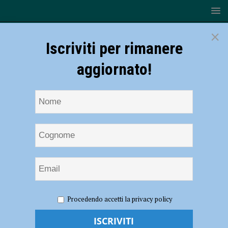
×
Iscriviti per rimanere
aggiornato!
HOME
NOTIZIE
CRONACA PIACENZA
Lungo
Procedendo accetti la privacy policy
weekend di Pasqua, controlli intensificati: “Appello alla collaborazione
dei cittadini”