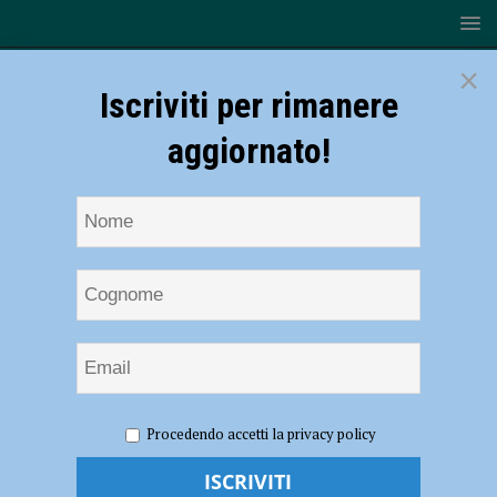
×
Iscriviti per rimanere
aggiornato!
HOME
NOTIZIE
SPORT
RUGBY
Lyons, l’U16
Procedendo accetti la privacy policy
gioca punto a punto con Parma ma perde in volata 17-21
Lyons, l’U16 gioca punto a punto con