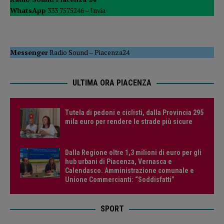
WhatsApp
333 7575246 –
Invia
Messenger
Radio Sound
–
Piacenza24
ULTIMA ORA PIACENZA
Tutela di pedoni e ciclisti, dalla Provincia 295
mila euro per rendere le strade più sicure
Dalla Regione oltre 1,3 milioni di euro per gli
hub urbani di Piacenza, Vernasca e
Calendasco. Amministrazione comunale e
Unione Commercianti: “Soddisfatti”
SPORT