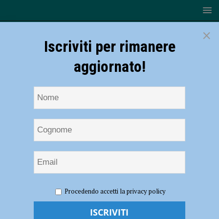
×
Iscriviti per rimanere
aggiornato!
HOME
NOTIZIE
ATTUALITÀ
Il vescovo monsignor
Procedendo accetti la privacy policy
Cevolotto in visita sabato 26 febbraio alla comunità ucraina
Il vescovo monsignor Cevolotto in visita