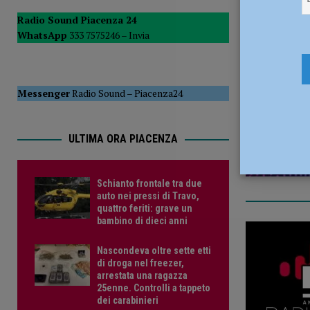
Comuni”
POLITICA
Radio Sound Piacenza 24
WhatsApp
333 7575246 –
Invia
[ 8 Agosto 2026 ]
Schianto frontale tra due auto nei pressi
13 Giugno 
PIACENZA
Messenger
Radio Sound
–
Piacenza24
ULTIMA ORA PIACENZA
Schianto frontale tra due
auto nei pressi di Travo,
quattro feriti: grave un
bambino di dieci anni
Nascondeva oltre sette etti
di droga nel freezer,
arrestata una ragazza
25enne. Controlli a tappeto
dei carabinieri