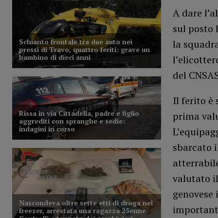
A dare l’a
sul posto 
la squadra
l’elicotte
del CNSAS 
Il ferito 
prima valu
L’equipagg
sbarcato i
atterrabil
valutato il
genovese i
important