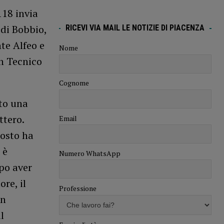
118 invia
 di Bobbio,
RICEVI VIA MAIL LE NOTIZIE DI PIACENZA
te Alfeo e
Nome
un Tecnico
Cognome
tto una
ttero.
Email
posto ha
 è
Numero WhatsApp
po aver
ore, il
Professione
un
l