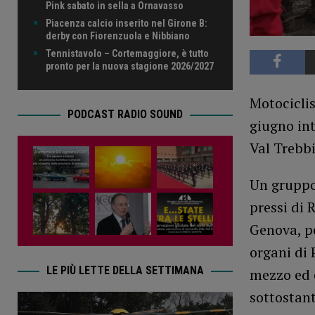
Pink sabato in sella a Ornavasso
Piacenza calcio inserito nel Girone B:
derby con Fiorenzuola e Nibbiano
Tennistavolo – Cortemaggiore, è tutto
pronto per la nuova stagione 2026/2027
Motociclis
PODCAST RADIO SOUND
giugno int
Val Trebbi
Un gruppo 
pressi di 
Genova, pe
organi di 
LE PIÙ LETTE DELLA SETTIMANA
mezzo ed è
sottostant