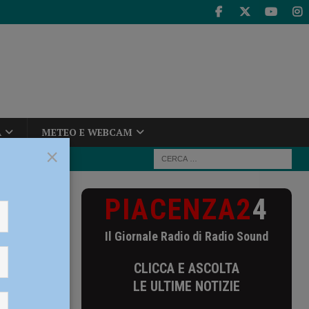
A
METEO E WEBCAM
×
PIACENZA2
4
a scarpata
Il Giornale Radio di Radio Sound
pata
CLICCA E ASCOLTA
trenta
LE ULTIME NOTIZIE