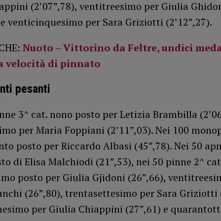
appini (2’07”,78), ventitreesimo per Giulia Ghido
 e venticinquesimo per Sara Griziotti (2’12”,27).
CHE:
Nuoto – Vittorino da Feltre, undici meda
a velocità di pinnato
ti pesanti
nne 3^ cat. nono posto per Letizia Brambilla (2’06
simo per Maria Foppiani (2’11”,03). Nei 100 mono
nto posto per Riccardo Albasi (45”,78). Nei 50 apn
to di Elisa Malchiodi (21”,53), nei 50 pinne 2^ cat
mo posto per Giulia Gjidoni (26”,66), ventitreesi
anchi (26”,80), trentasettesimo per Sara Griziotti 
esimo per Giulia Chiappini (27”,61) e quarantot