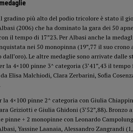
 medaglie
ul gradino più alto del podio tricolore è stato il g
lbasi (2006) che ha dominato la gara dei 50 apne
on il tempo di 17”23. Per Albasi anche la medagl
nquistata nei 50 monopinna (19”,77 il suo crono 
 dall’oro). Le altre medaglie sono arrivate dalle st
r la 4×100 pinne 3^ categoria (3’41”,43 il tempo 
a Elisa Malchiodi, Clara Zerbarini, Sofia Cosenza
.
 la 4×100 pinne 2^ categoria con Giulia Chiappini
ara Griziotti e Giulia Ghidoni (3’52”,88). Bronzo 
ue pinne + 2 monopinne con Leonardo Campolung
lbasi, Yassine Laanaia, Alessandro Zangrandi (1,