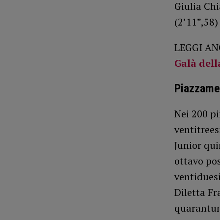
Giulia Chi
(2’11”,58)
LEGGI AN
Galà dell
Piazzamen
Nei 200 pi
ventitree
Junior qui
ottavo pos
ventiduesi
Diletta Fr
quarantun