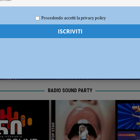
l Fiorenzuola
CALCIO
o 2024
Carlofilippo Vardelli
Notizie
,
Nuoto
,
Sport
Procedendo accetti la privacy policy
RADIO SOUND PARTY