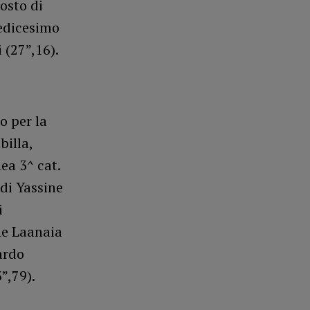
osto di
sedicesimo
 (27”,16).
o per la
billa,
ea 3^ cat.
di Yassine
i
ne Laanaia
ardo
”,79).