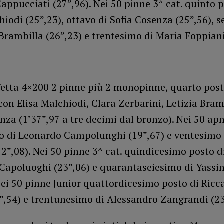
appucciati (27”,96). Nei 50 pinne 3^ cat. quinto p
hiodi (25”,23), ottavo di Sofia Cosenza (25”,56), 
 Brambilla (26”,23) e trentesimo di Maria Foppiani
fetta 4×200 2 pinne più 2 monopinne, quarto post
con Elisa Malchiodi, Clara Zerbarini, Letizia Bram
nza (1’37”,97 a tre decimi dal bronzo). Nei 50 apn
o di Leonardo Campolunghi (19”,67) e ventesimo 
2”,08). Nei 50 pinne 3^ cat. quindicesimo posto d
Capoluoghi (23”,06) e quarantaseiesimo di Yassi
Nei 50 pinne Junior quattordicesimo posto di Ricc
”,54) e trentunesimo di Alessandro Zangrandi (23