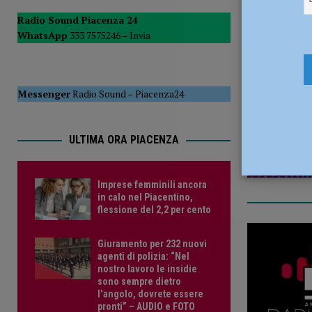
[ 5 Agosto 2026 ]
Savino Orazzo è un nuovo difensore de
Radio Sound Piacenza 24
WhatsApp
333 7575246 –
Invia
13 Febbrai
Messenger
Radio Sound
–
Piacenza24
ULTIMA ORA PIACENZA
Imprese femminili ancora
in calo nel Piacentino,
flessione del 2,2 per cento
Giuramento per 232 nuovi
agenti di polizia: “Nel
nostro lavoro le insidie
sono sempre dietro
l’angolo, dovrete essere
pronti” – AUDIO e FOTO