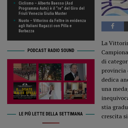
Ciclismo – Alberto Baesso (Asd
Programma Auto) è il “re” del Giro del
Friuli Venezia Giulia Master
Nuoto – Vittorino da Feltre in evidenza
agli Italiani Ragazzi con Pilla e
Barbazza
La Vittori
PODCAST RADIO SOUND
Campionati
di categor
provincia 
dedica anc
una medagl
inequivoca
stia grad
LE PIÙ LETTE DELLA SETTIMANA
crescita s