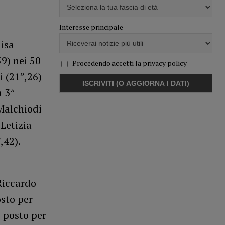
Interesse principale
lisa
59) nei 50
Procedendo accetti la privacy policy
 (21”,26)
a 3^
 Malchiodi
 Letizia
,42).
Riccardo
sto per
o posto per