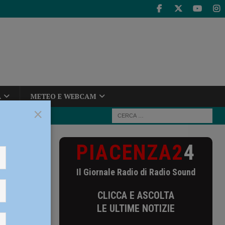
A
METEO E WEBCAM
×
PIACENZA2
4
 pinnato: un
Il Giornale Radio di Radio Sound
ttorino
CLICCA E ASCOLTA
e tre
LE ULTIME NOTIZIE