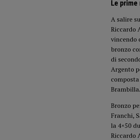
Le prime
A salire s
Riccardo A
vincendo c
bronzo co
di secondo
Argento pe
composta d
Brambilla
Bronzo per
Franchi, S
la 4×50 d
Riccardo A