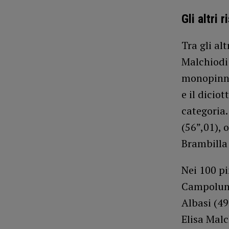
Gli altri r
Tra gli al
Malchiodi 
monopinna
e il dicio
categoria.
(56”,01), 
Brambilla 
Nei 100 pi
Campolung
Albasi (4
Elisa Malc