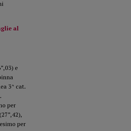
ni
glie al
”,03) e
pinna
ea 3^ cat.
.
mo per
(27”,42),
tesimo per