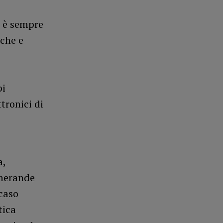
, è sempre
iche e
pi
tronici di
a,
enerande
 caso
tica