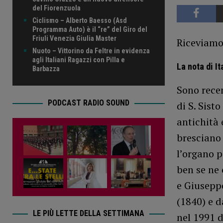
del Fiorenzuola
Ciclismo – Alberto Baesso (Asd
Programma Auto) è il “re” del Giro del
Friuli Venezia Giulia Master
Riceviamo 
Nuoto – Vittorino da Feltre in evidenza
agli Italiani Ragazzi con Pilla e
La nota di It
Barbazza
Sono recen
PODCAST RADIO SOUND
di S. Sist
antichità 
bresciano
l’organo p
ben se ne 
e Giusepp
(1840) e d
LE PIÙ LETTE DELLA SETTIMANA
nel 1991 d