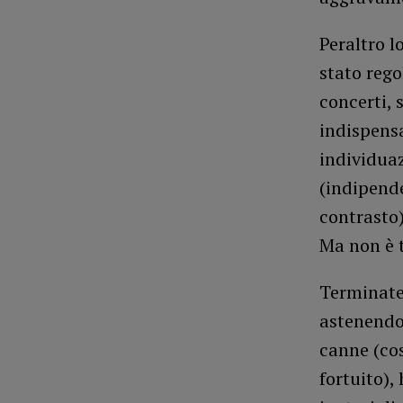
Peraltro l
stato rego
concerti, 
indispens
individuaz
(indipende
contrasto)
Ma non è 
Terminate
astenendo
canne (cos
fortuito)