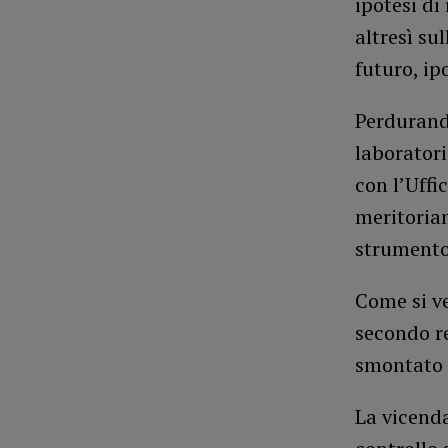
ipotesi di
altresì su
futuro, ip
Perdurando
laboratori
con l’Uffi
meritoriam
strumento 
Come si ve
secondo re
smontato e
La vicend