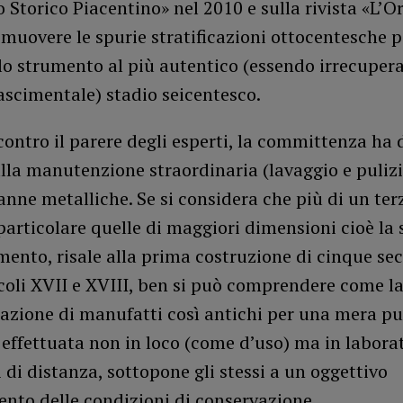
o Storico Piacentino» nel 2010 e sulla rivista «L’O
imuovere le spurie stratificazioni ottocentesche p
 lo strumento al più autentico (essendo irrecupera
ascimentale) stadio seicentesco.
contro il parere degli esperti, la committenza ha 
alla manutenzione straordinaria (lavaggio e pulizi
anne metalliche. Se si considera che più di un ter
particolare quelle di maggiori dimensioni cioè la
mento, risale alla prima costruzione di cinque seco
ecoli XVII e XVIII, ben si può comprendere come l
zione di manufatti così antichi per una mera pul
 effettuata non in loco (come d’uso) ma in labora
 di distanza, sottopone gli stessi a un oggettivo
nto delle condizioni di conservazione.