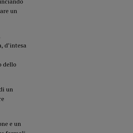
nunciando
iare un
n
, d’intesa
 dello
di un
re
one e un