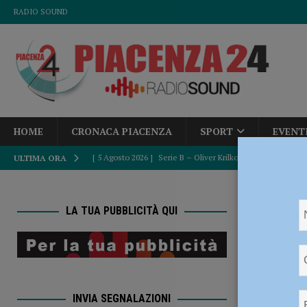
RADIO SOUND
HOME
CRONACA PIACENZA
SPORT
EVENT
[ 5 Agosto 2026 ]
Serie B – Oliver Krilkovs è un nuovo gi
ULTIMA ORA
[ 5 Agosto 2026 ]
Caldo estremo e asili nido, Tagliaferri (F
HOME
[ 5 Agosto 2026 ]
“Contro la violenza sulle donne, mai ban
LA TUA PUBBLICITÀ QUI
del Consiglio
POLITICA
Italia 
[ 5 Agosto 2026 ]
La Sagra della Pasta Frolla a Pecorara: t
perdut
[ 5 Agosto 2026 ]
Giuramento per 232 nuovi agenti di poliz
INVIA SEGNALAZIONI
pronti” – AUDIO e FOTO
CRONACA PIACENZA
3 Giugno 2