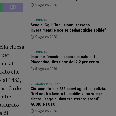
5 Agosto 2026
ECONOMIA
Scuola, Cgil: “Inclusione, servono
investimenti e scelte pedagogiche solide”
5 Agosto 2026
ella chiesa
ECONOMIA
 per
Imprese femminili ancora in calo nel
Piacentino, flessione del 2,2 per cento
ale al
5 Agosto 2026
erato che
e al 1435,
CRONACA PIACENZA
nsi Carlo
Giuramento per 232 nuovi agenti di polizia:
“Nel nostro lavoro le insidie sono sempre
anfrè
dietro l’angolo, dovrete essere pronti” –
staurato
AUDIO e FOTO
5 Agosto 2026
a di