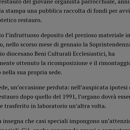
 restauro del giovane organista parrocchiale, an
lla stampa una pubblica raccolta di fondi per avv
otetico restauro.
 l’infruttuoso deposito del prezioso materiale i
o, nello scorso mese di gennaio la Soprintendenza
cio diocesano Beni Culturali Ecclesiastici, ha
ente ottenuto la ricomposizione e il rimontaggio
nella sua propria sede.
de, un’occasione perduta: nell’auspicata ipotesi 
stauro dopo quello del 1991, l’organo dovrà esse
 trasferito in laboratorio un’altra volta.
a insegna che casi speciali impongono un’attenzi