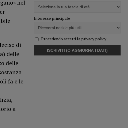
rgano» nel
er
Interesse principale
bile
Procedendo accetti la privacy policy
deciso di
a) delle
zo delle
 sostanza
li fa e le
a
izia,
torio a