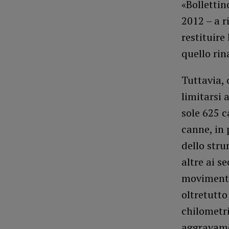
«Bollettin
2012 – a r
restituire
quello rin
Tuttavia, 
limitarsi 
sole 625 c
canne, in 
dello stru
altre ai s
movimenta
oltretutto
chilometri
aggravame