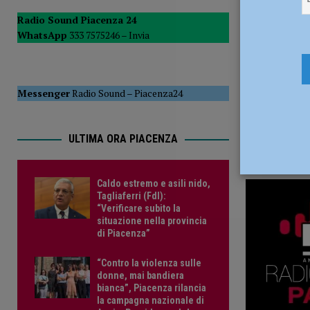
[ 5 Agosto 2026 ]
Tennistavolo – Cortemaggiore, è tutto p
Radio Sound Piacenza 24
WhatsApp
333 7575246 –
Invia
Messenger
Radio Sound
–
Piacenza24
ULTIMA ORA PIACENZA
Caldo estremo e asili nido,
Tagliaferri (FdI):
“Verificare subito la
situazione nella provincia
di Piacenza”
“Contro la violenza sulle
donne, mai bandiera
bianca”, Piacenza rilancia
la campagna nazionale di