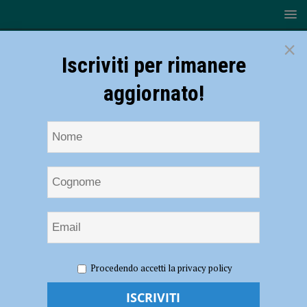
×
Iscriviti per rimanere
aggiornato!
HOME
NOTIZIE
SPORT
BASEBALL
Piacenza
Procedendo accetti la privacy policy
Baseball – Domenica tre partite per il “Memorial De Benedetti”
Piacenza Baseball – Domenica tre partite