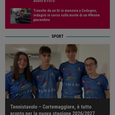
AUDIO e FOTO
Travolto da un tir in manovra a Codogno,
indagini in corso sulla morte di un 49enne
piacentino
SPORT
Tennistavolo – Cortemaggiore, è tutto
pronto per la nuova stagione 2026/2027