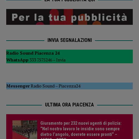
INVIA SEGNALAZIONI
Radio Sound Piacenza 24
WhatsApp
333 7575246 –
Invia
Messenger
Radio Sound
–
Piacenza24
ULTIMA ORA PIACENZA
Giuramento per 232 nuovi agenti di polizia:
“Nel nostro lavoro le insidie sono sempre
dietro l’angolo, dovrete essere pronti” –