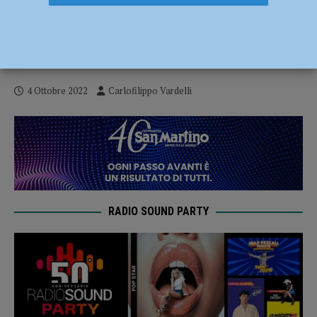
Piacenza Baseball – U12 vittoriosa a
Collecchio. Domenica parte il XVI Torneo
Farnese
4 Ottobre 2022
Carlofilippo Vardelli
RADIO SOUND PARTY