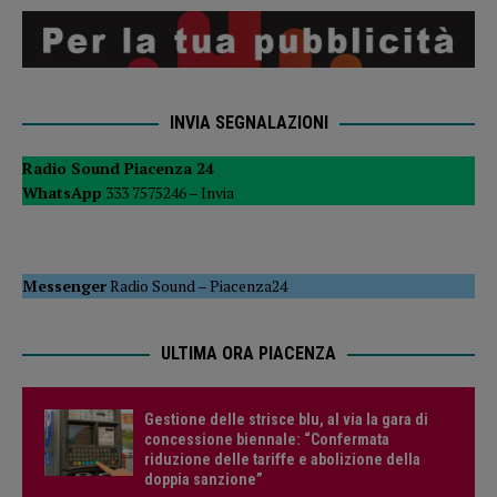
INVIA SEGNALAZIONI
Radio Sound Piacenza 24
WhatsApp
333 7575246 –
Invia
Messenger
Radio Sound
–
Piacenza24
ULTIMA ORA PIACENZA
Gestione delle strisce blu, al via la gara di
concessione biennale: “Confermata
riduzione delle tariffe e abolizione della
doppia sanzione”