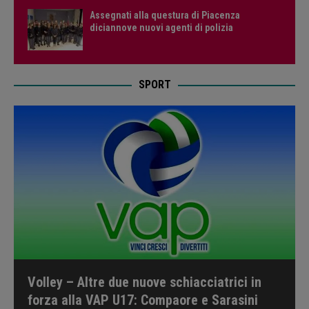
Assegnati alla questura di Piacenza
diciannove nuovi agenti di polizia
SPORT
Volley – Altre due nuove schiacciatrici in
forza alla VAP U17: Compaore e Sarasini