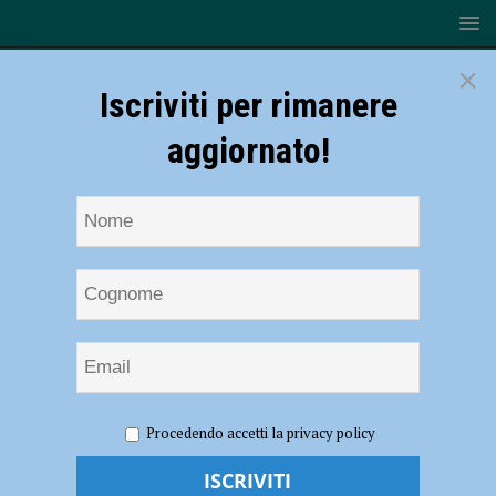
×
Iscriviti per rimanere
aggiornato!
HOME
NOTIZIE
SPORT
BASEBALL
Piacenza
Procedendo accetti la privacy policy
Baseball – U12 vittoriosa a Collecchio. Domenica parte il XVI Torneo
Farnese