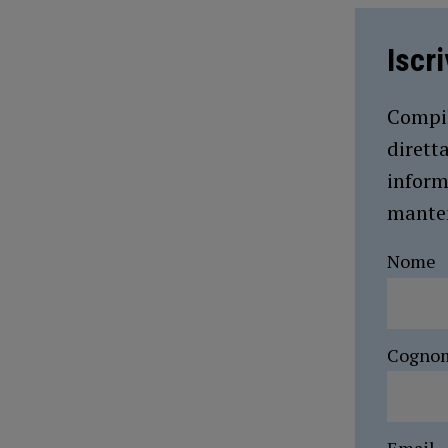
Iscr
Compil
dirett
inform
manten
Nome
Cogno