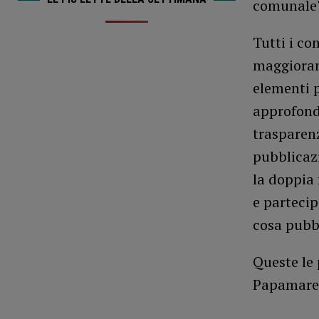
comunale
Tutti i co
maggioran
elementi p
approfondi
trasparenz
pubblicaz
la doppia 
e partecip
cosa pubb
Queste le 
Papamaren