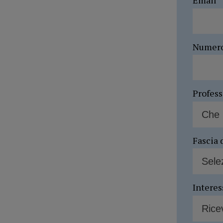
Email
Numer
Profes
Fascia 
Interes