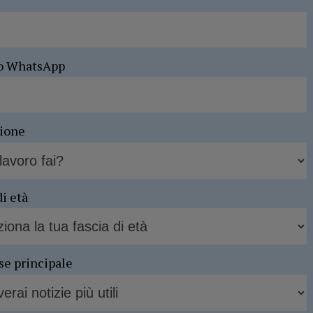
o WhatsApp
sione
di età
se principale