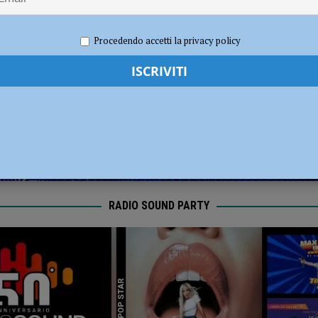
dI): “Verificare subito la situazione nella provincia di Piacenza”
POLITICA
023
Redazione MC
Politica
Procedendo accetti la privacy policy
RADIO SOUND PARTY