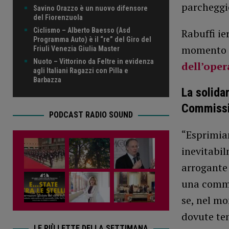
parcheggio
Savino Orazzo è un nuovo difensore
del Fiorenzuola
Ciclismo – Alberto Baesso (Asd
Rabuffi ie
Programma Auto) è il “re” del Giro del
momento 
Friuli Venezia Giulia Master
Nuoto – Vittorino da Feltre in evidenza
dell’oper
agli Italiani Ragazzi con Pilla e
Barbazza
La solida
Commiss
PODCAST RADIO SOUND
“Esprimiam
inevitabi
arrogante
una commi
se, nel mo
dovute tem
LE PIÙ LETTE DELLA SETTIMANA