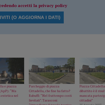
cedendo accetti la privacy policy
lla e piazza
Parcheggio di piazza
Piazza Cittadella
i (ApP): “Ma
Cittadella, che fine ha fatto?
dibattito è il risu
 estetica nel
Rabuffi: “Nel frattempo costi
mancata partecip
lievitati”. Tarasconi:
cittadini”
“Attendiamo il tavolo tecnico,
25 Agosto 2023