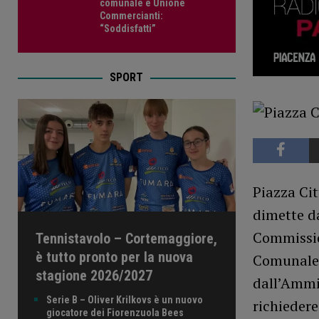
comunale e Unione
Commercianti:
“Soddisfatti”
SPORT
Piazza Cit
dimette d
Commission
Tennistavolo – Cortemaggiore,
è tutto pronto per la nuova
Comunale 
stagione 2026/2027
dall’Ammi
Serie B – Oliver Krilkovs è un nuovo
richiedere
giocatore dei Fiorenzuola Bees