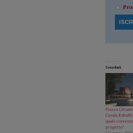
Pro
Correlati
Piazza Cittade
Casali, Rabuff
quale coerenza
progetto”
3 Gennaio 2025