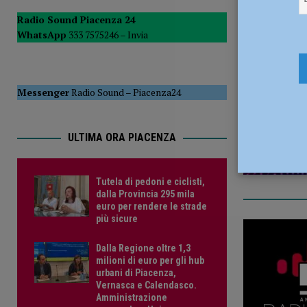
POLITICA
Radio Sound Piacenza 24
WhatsApp
333 7575246 –
Invia
[ 5 Agosto 2026 ]
Caldo estremo e asili nido, Tagliaferri (F
1 Agosto 2
Messenger
Radio Sound
–
Piacenza24
ULTIMA ORA PIACENZA
Tutela di pedoni e ciclisti,
dalla Provincia 295 mila
euro per rendere le strade
più sicure
Dalla Regione oltre 1,3
milioni di euro per gli hub
urbani di Piacenza,
Vernasca e Calendasco.
Amministrazione