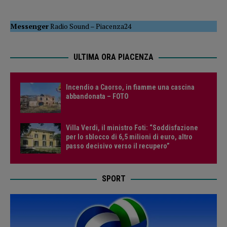
Messenger
Radio Sound
–
Piacenza24
ULTIMA ORA PIACENZA
Incendio a Caorso, in fiamme una cascina
abbandonata – FOTO
Villa Verdi, il ministro Foti: “Soddisfazione
per lo sblocco di 6,5 milioni di euro, altro
passo decisivo verso il recupero”
SPORT