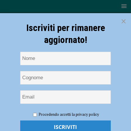
×
Iscriviti per rimanere
aggiornato!
HOME
NOTIZIE
ATTUALITÀ
Ritorno alla
Procedendo accetti la privacy policy
normalità, anche la piscina comunale di Cadeo riapre al pubblico
Ritorno alla normalità, anche la piscina