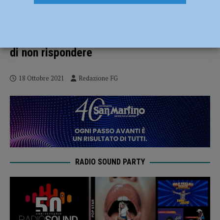
“Commissioni personali col mezzo della
Pubblica Assistenza”. La presidente
dell’associazione si avvale della facoltà
di non rispondere
18 Ottobre 2021
Redazione FG
RADIO SOUND PARTY