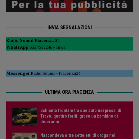
INVIA SEGNALAZIONI
Radio Sound Piacenza 24
WhatsApp
333 7575246 –
Invia
Messenger
Radio Sound
–
Piacenza24
ULTIMA ORA PIACENZA
Schianto frontale tra due auto nei pressi di
Travo, quattro feriti: grave un bambino di
dieci anni
Nascondeva oltre sette etti di droga nel