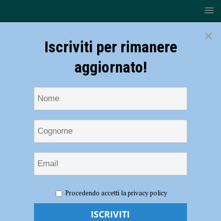
×
Iscriviti per rimanere
aggiornato!
HOME
NOTIZIE
CRONACA PIACENZA
Procedendo accetti la privacy policy
“Commissioni personali col mezzo della Pubblica Assistenza”. La
presidente dell’associazione si avvale della facoltà di non rispondere