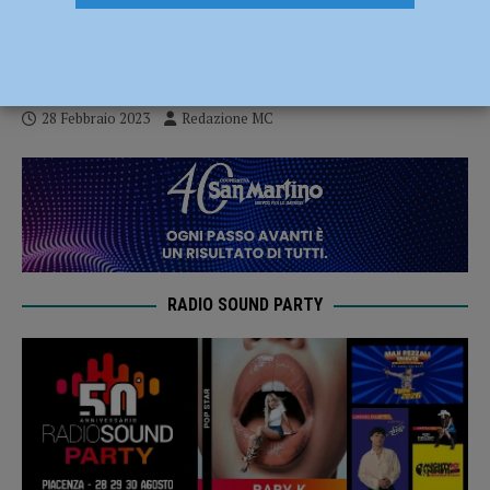
Società Filodrammatica Piacentina con
“Malëtt i sood”
28 Febbraio 2023
Redazione MC
RADIO SOUND PARTY