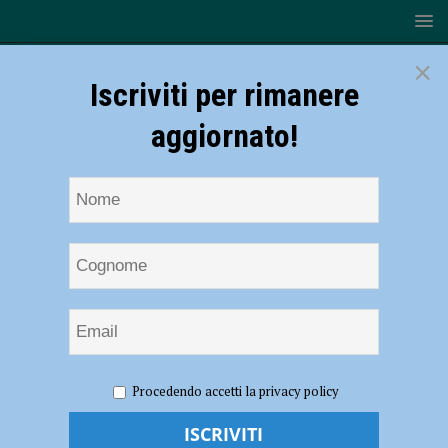
×
Iscriviti per rimanere
aggiornato!
HOME
NOTIZIE
Rassegna dialettale, il 4 marzo in scena la
Procedendo accetti la privacy policy
Società Filodrammatica Piacentina con “Malëtt i sood”
Rassegna dialettale, il 4 marzo in scena la