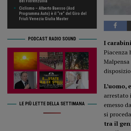
del Fiorenzuola
Ciclismo – Alberto Baesso (Asd
Programma Auto) è il “re” del Giro del
Friuli Venezia Giulia Master
PODCAST RADIO SOUND
I carabin
Piacenza 
Malpensa u
disposizio
L’uomo, e
arrestato 
LE PIÙ LETTE DELLA SETTIMANA
emesso dal
si proceda
tra il ge