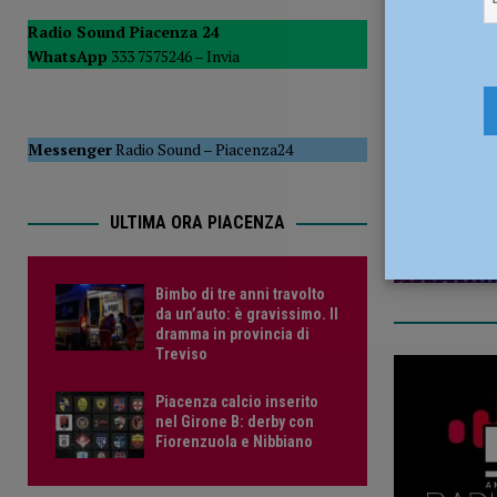
CRONACA PIACENZA
Radio Sound Piacenza 24
WhatsApp
333 7575246 –
Invia
[ 6 Agosto 2026 ]
Crisi idrica, Murelli (Lega): “Le regole 
7 Novembr
POLITICA
Messenger
Radio Sound
–
Piacenza24
ULTIMA ORA PIACENZA
Bimbo di tre anni travolto
da un’auto: è gravissimo. Il
dramma in provincia di
Treviso
Piacenza calcio inserito
nel Girone B: derby con
Fiorenzuola e Nibbiano