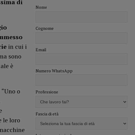
ssima di
Nome
gio
Cognome
ommesso
rie
in cui i
Email
 ma sono
ale è
Numero WhatsApp
: “Uno o
Professione
i
e
Fascia di età
 le loro
 macchine