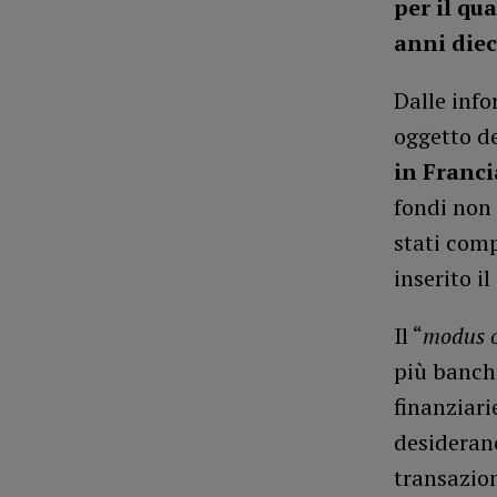
per il qu
anni diec
Dalle inf
oggetto d
in Franci
fondi non 
stati comp
inserito i
Il “
modus 
più banch
finanziari
desiderano
transazio