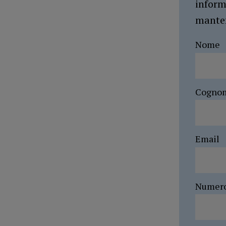
inform
manten
Nome
Cogno
Email
Numer