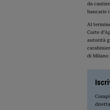
da cantier
bancarie i
Al termine
Corte d’Ap
autorità g
carabinier
di Milano
Iscr
Compil
dirett