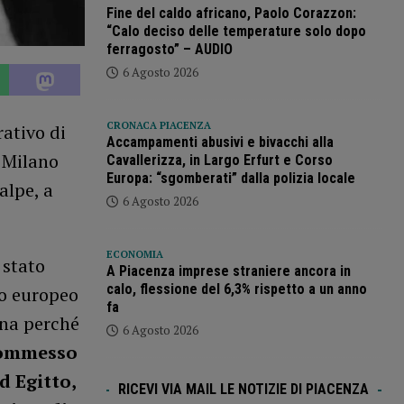
Fine del caldo africano, Paolo Corazzon:
“Calo deciso delle temperature solo dopo
ferragosto” – AUDIO
6 Agosto 2026
CRONACA PIACENZA
ativo di
Accampamenti abusivi e bivacchi alla
 Milano
Cavallerizza, in Largo Erfurt e Corso
Europa: “sgomberati” dalla polizia locale
alpe, a
6 Agosto 2026
ECONOMIA
 stato
A Piacenza imprese straniere ancora in
calo, flessione del 6,3% rispetto a un anno
to europeo
fa
gna perché
6 Agosto 2026
 commesso
d Egitto,
RICEVI VIA MAIL LE NOTIZIE DI PIACENZA