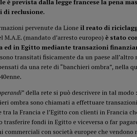
ale è prevista dalla legge francese la pena ma
i di reclusione.
ormazioni pervenute da Lione
il reato di riciclag
el M.A.E. (mandato d’arresto europeo)
è stato c
a ed in Egitto mediante transazioni finanzia
sono transitati fisicamente da un paese all’altro
ensati da una rete di “banchieri ombra”, nella qu
l 40enne.
operandi
” della rete si può descrivere in tal modo 
ieri ombra sono chiamati a effettuare transazion
e tra la Francia e l’Egitto con clienti in Francia ch
 trasferire fondi in Egitto e viceversa o far pagare
ni commerciali con società europee che vendono