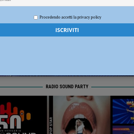
sul deflusso ecologico non possono mettere in ginocchio gli agricoltori”
e 2023
Redazione FG
Cronaca Piacenza
Procedendo accetti la privacy policy
RADIO SOUND PARTY