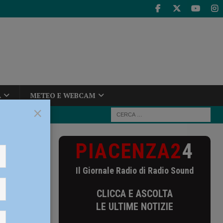
A
METEO E WEBCAM
×
PIACENZA2
4
10 novembre la
Il Giornale Radio di Radio Sound
bre la
CLICCA E ASCOLTA
eatro e
LE ULTIME NOTIZIE