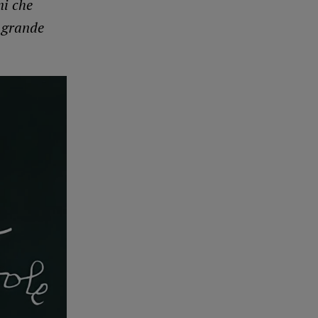
ni che
i grande