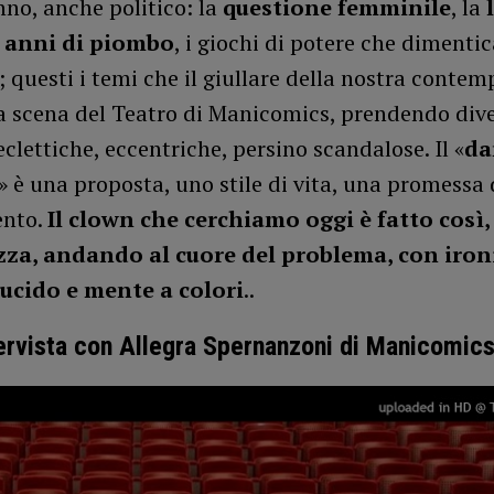
nno, anche politico: la
questione femminile
, la
i anni di piombo
, i giochi di potere che dimenti
; questi i temi che il giullare della nostra conte
la scena del Teatro di Manicomics, prendendo div
 eclettiche, eccentriche, persino scandalose. Il «
da
» è una proposta, uno stile di vita, una promessa 
nto.
Il clown che cerchiamo oggi è fatto così,
zza, andando al cuore del problema, con iron
ucido e mente a colori
..
ervista con Allegra Spernanzoni di Manicomic