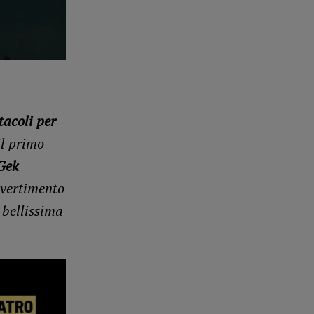
tacoli per
il primo
Gek
ivertimento
 bellissima