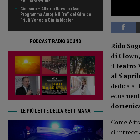
del Fiorenzuola
Ciclismo – Alberto Baesso (Asd
Programma Auto) è il “re” del Giro del
Friuli Venezia Giulia Master
PODCAST RADIO SOUND
Rido Sog
di Clown,
il
teatro 
al 5 april
dedica al
equament
domenica
LE PIÙ LETTE DELLA SETTIMANA
Come è t
r
si intrecc