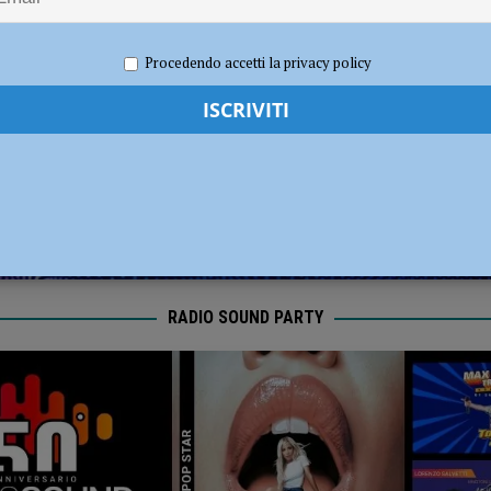
i carabinieri: sette segnalati e stupefacenti sequestrati
CRONACA
e 2023
Redazione
Eventi a Piacenza
,
Notizie
Procedendo accetti la privacy policy
 gravissimo. Il dramma in provincia di Treviso
CRONACA PIACENZA
RADIO SOUND PARTY