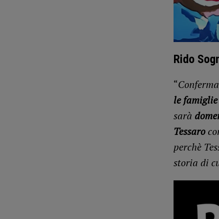
Rido Sogn
“
Conferma
le famiglie
sarà
domen
Tessaro
co
perchè Tes
storia di c