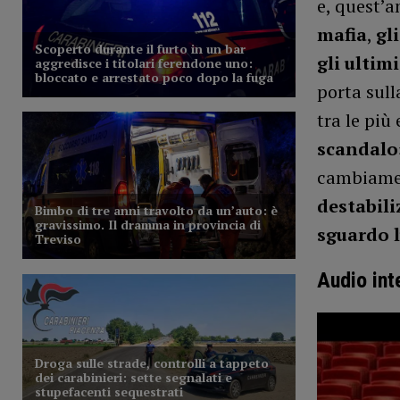
e, quest’a
mafia
,
gl
gli ultimi
porta sul
tra le più
scandalo
cambiame
destabili
sguardo l
Audio int