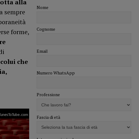
lotta alla
Nome
ca sempre
mporaneità
Cognome
erse forme,
re
di
Email
 colui che
ia,
Numero WhatsApp
Professione
s
Fascia di età