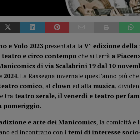
no e Volo 2023
presentata la
V° edizione della
 teatro e circo contempo
che si terrà
a Piacen
Manicomics di via Scalabrini 19
dal 10 novem
e 2024
. La Rassegna invernale quest’anno più che
teatro comico
, al
clown
ed alla
musica
, divide
e tra
teatro serale, il venerdì e teatro per fami
 pomeriggio
.
adizione e arte dei Manicomics
, la comicità e 
iano ed incontrano con i
temi di interesse socio