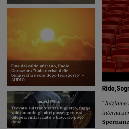
Rido,Sogn
“
Iniziamo 
internazio
Spernan