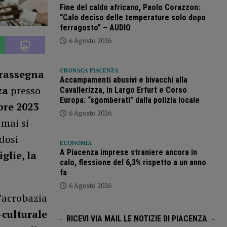
Fine del caldo africano, Paolo Corazzon:
“Calo deciso delle temperature solo dopo
ferragosto” – AUDIO
6 Agosto 2026
CRONACA PIACENZA
 rassegna
Accampamenti abusivi e bivacchi alla
za
presso
Cavallerizza, in Largo Erfurt e Corso
Europa: “sgomberati” dalla polizia locale
bre 2023
6 Agosto 2026
 mai si
ndosi
ECONOMIA
A Piacenza imprese straniere ancora in
glie, la
calo, flessione del 6,3% rispetto a un anno
fa
6 Agosto 2026
l’acrobazia
-culturale
RICEVI VIA MAIL LE NOTIZIE DI PIACENZA