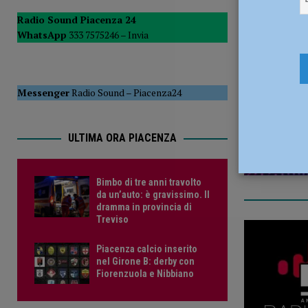
[ 6 Agosto 2026 ]
Droga sulle strade, controlli a tappeto de
Radio Sound Piacenza 24
WhatsApp
333 7575246 –
Invia
PIACENZA
7 Novembr
[ 6 Agosto 2026 ]
Bimbo di tre anni travolto da un’auto: è
Messenger
Radio Sound
–
Piacenza24
ULTIMA ORA PIACENZA
Bimbo di tre anni travolto
da un’auto: è gravissimo. Il
dramma in provincia di
Treviso
Piacenza calcio inserito
nel Girone B: derby con
Fiorenzuola e Nibbiano