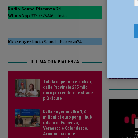
POLITICA
Radio Sound Piacenza 24
WhatsApp
333 7575246 –
Invia
[ 5 Agosto 2026 ]
Caldo estremo e asili nido, Tagliaferri (F
1 Giugno 2
Messenger
Radio Sound
–
Piacenza24
ULTIMA ORA PIACENZA
Tutela di pedoni e ciclisti,
dalla Provincia 295 mila
euro per rendere le strade
più sicure
Dalla Regione oltre 1,3
milioni di euro per gli hub
urbani di Piacenza,
Vernasca e Calendasco.
Amministrazione