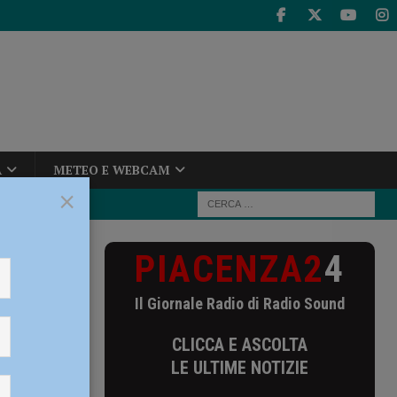
A
METEO E WEBCAM
×
PIACENZA2
4
 scorta alla
Il Giornale Radio di Radio Sound
alla
CLICCA E ASCOLTA
icci
LE ULTIME NOTIZIE