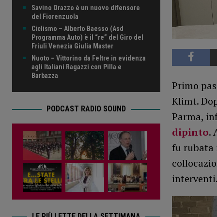
Savino Orazzo è un nuovo difensore
del Fiorenzuola
Ciclismo – Alberto Baesso (Asd
Programma Auto) è il “re” del Giro del
Friuli Venezia Giulia Master
Nuoto – Vittorino da Feltre in evidenza
agli Italiani Ragazzi con Pilla e
Barbazza
Primo pass
Klimt. Dop
PODCAST RADIO SOUND
Parma, inf
dipinto
.
fu rubata 
collocazio
interventi
LE PIÙ LETTE DELLA SETTIMANA