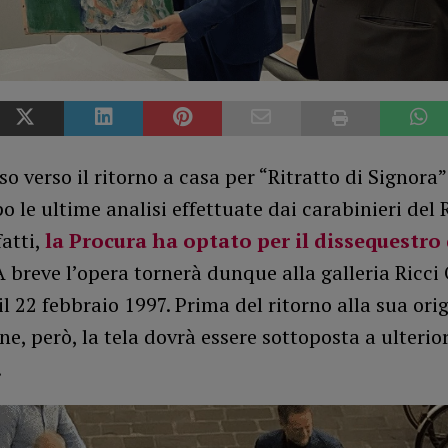
o verso il ritorno a casa per “Ritratto di Signora
o le ultime analisi effettuate dai carabinieri del R
atti,
la Procura ha optato per il dissequestro 
 A breve l’opera tornerà dunque alla galleria Ricci
il 22 febbraio 1997. Prima del ritorno alla sua ori
ne, però, la tela dovrà essere sottoposta a ulterior
.