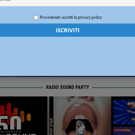
dI): “Verificare subito la situazione nella provincia di Piacenza”
POLITICA
020
Redazione FG
Cronaca Piacenza
Procedendo accetti la privacy policy
RADIO SOUND PARTY