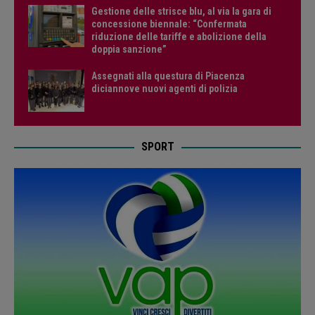
Gestione delle strisce blu, al via la gara di
concessione biennale: “Confermata
riduzione delle tariffe e abolizione della
doppia sanzione”
Assegnati alla questura di Piacenza
diciannove nuovi agenti di polizia
SPORT