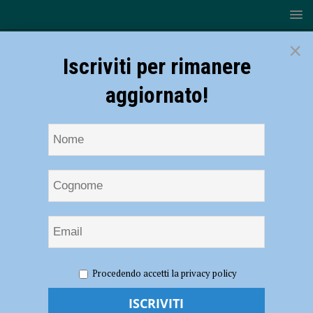
×
Iscriviti per rimanere
aggiornato!
HOME
NOTIZIE
ATTUALITÀ
Rotary Piacenza
Procedendo accetti la privacy policy
continua l’impegno per il Centro di Aiuto alla Vita di Piacenza
Rotary Piacenza continua l’impegno per il