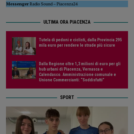
Messenger
Radio Sound
–
Piacenza24
ULTIMA ORA PIACENZA
Tutela di pedoni e ciclisti, dalla Provincia 295
mila euro per rendere le strade più sicure
Dalla Regione oltre 1,3 milioni di euro per gli
hub urbani di Piacenza, Vernasca e
Calendasco. Amministrazione comunale e
Unione Commercianti: “Soddisfatti”
SPORT