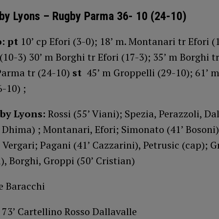
by Lyons – Rugby Parma 36- 10 (24-10)
o: pt
10’ cp Efori (3-0); 18’ m. Montanari tr Efori (
10-3) 30’ m Borghi tr Efori (17-3); 35’ m Borghi tr
Parma tr (24-10)
st
45’ m Groppelli (29-10); 61’ m
6-10) ;
gby Lyons:
Rossi (55’ Viani); Spezia, Perazzoli, Dal
’ Dhima) ; Montanari, Efori; Simonato (41’ Bosoni)
 Vergari; Pagani (41’ Cazzarini), Petrusic (cap); G
), Borghi, Groppi (50’ Cristian)
e Baracchi
: 73’ Cartellino Rosso Dallavalle