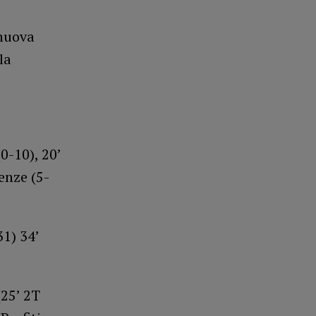
 nuova
la
0-10), 20’
enze (5-
31) 34’
(25’ 2T