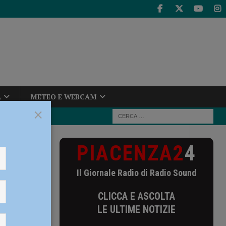
A
METEO E WEBCAM
×
PIACENZA2
4
blinda il
Il Giornale Radio di Radio Sound
le: la
CLICCA E ASCOLTA
tendo
LE ULTIME NOTIZIE