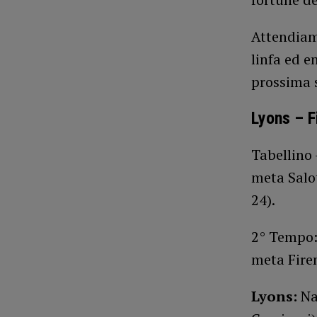
Attendiam
linfa ed e
prossima 
Lyons – F
Tabellino 
meta Salot
24).
2° Tempo: 
meta Firen
Lyons:
Nak