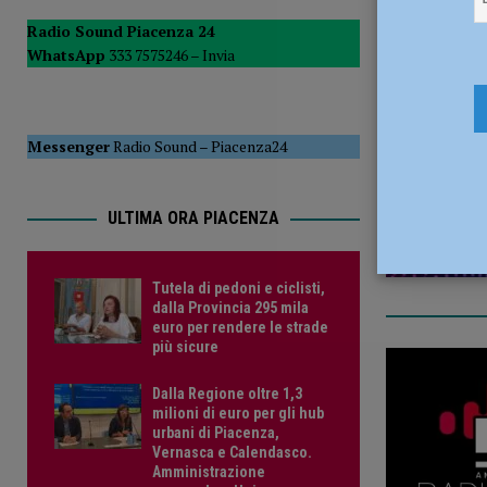
POLITICA
Radio Sound Piacenza 24
WhatsApp
333 7575246 –
Invia
[ 5 Agosto 2026 ]
Caldo estremo e asili nido, Tagliaferri (F
27 Aprile 2
Messenger
Radio Sound
–
Piacenza24
ULTIMA ORA PIACENZA
Tutela di pedoni e ciclisti,
dalla Provincia 295 mila
euro per rendere le strade
più sicure
Dalla Regione oltre 1,3
milioni di euro per gli hub
urbani di Piacenza,
Vernasca e Calendasco.
Amministrazione