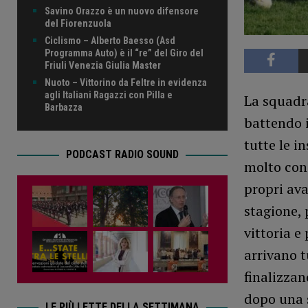
Savino Orazzo è un nuovo difensore
del Fiorenzuola
Ciclismo – Alberto Baesso (Asd
Programma Auto) è il “re” del Giro del
Friuli Venezia Giulia Master
Nuoto – Vittorino da Feltre in evidenza
agli Italiani Ragazzi con Pilla e
La squadra
Barbazza
battendo i
tutte le i
PODCAST RADIO SOUND
molto conc
propri ava
stagione, 
vittoria e
arrivano t
finalizza
dopo una s
LE PIÙ LETTE DELLA SETTIMANA