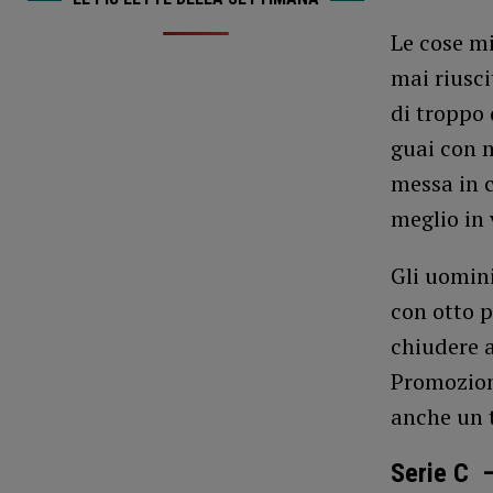
Le cose mi
mai riusc
di troppo 
guai con m
messa in 
meglio in 
Gli uomini
con otto p
chiudere a
Promozione
anche un t
Serie C –