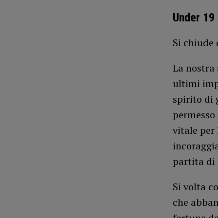
Under 19
Si chiude 
La nostra 
ultimi imp
spirito di
permesso d
vitale per
incoraggia
partita di
Si volta c
che abban
fortune de