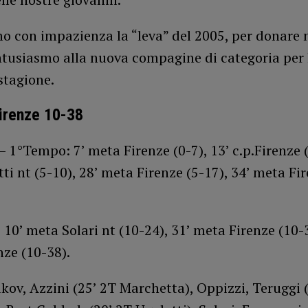
o con impazienza la “leva” del 2005, per donare
ntusiasmo alla nuova compagine di categoria per 
stagione.
irenze 10-38
– 1°Tempo: 7’ meta Firenze (0-7), 13’ c.p.Firenze (
ti nt (5-10), 28’ meta Firenze (5-17), 34’ meta Fir
10’ meta Solari nt (10-24), 31’ meta Firenze (10-
ze (10-38).
ov, Azzini (25’ 2T Marchetta), Oppizzi, Teruggi 