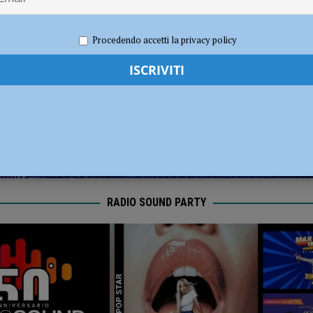
dI): “Verificare subito la situazione nella provincia di Piacenza”
POLITICA
022
Carlofilippo Vardelli
Notizie
,
Rugby
,
Sport
Procedendo accetti la privacy policy
RADIO SOUND PARTY