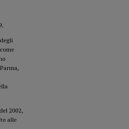
9.
degli
, come
ano
l Parma,
lla
del 2002,
to alle