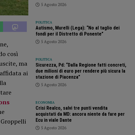
5 Agosto 2026
POLITICA
Autismo, Murelli (Lega): “No al taglio dei
fondi per il Distretto di Ponente”
5 Agosto 2026
ne,
do così
POLITICA
 uscite, ma
Sicurezza, Pd: “Dalla Regione fatti concreti,
due milioni di euro per rendere più sicura la
affidata ai
stazione di Piacenza”
lla
5 Agosto 2026
stare
yons
ECONOMIA
Crisi Realco, salvi tre punti vendita
he
acquistati da MD: ancora niente da fare per
Ecu in viale Dante
 Groppelli
5 Agosto 2026