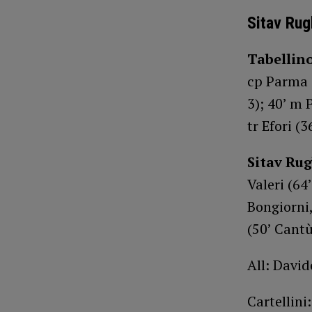
Sitav Rug
Tabellin
cp Parma (
3); 40’ m 
tr Efori (3
Sitav Ru
Valeri (64
Bongiorni,
(50’ Cantù
All: David
Cartellini