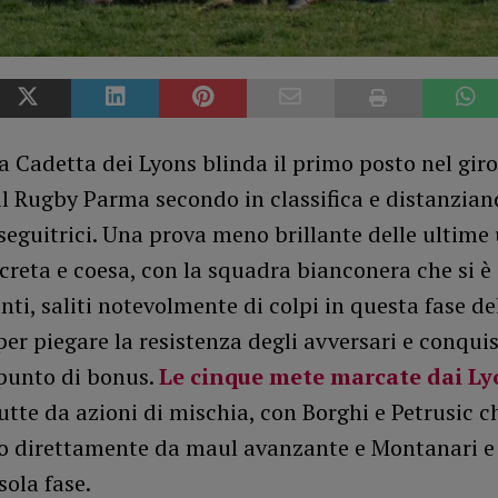
 Cadetta dei Lyons blinda il primo posto nel giro
l Rugby Parma secondo in classifica e distanzian
nseguitrici. Una prova meno brillante delle ultime
reta e coesa, con la squadra bianconera che si è 
nti, saliti notevolmente di colpi in questa fase de
per piegare la resistenza degli avversari e conqui
 punto di bonus.
Le cinque mete marcate dai L
utte da azioni di mischia, con Borghi e Petrusic c
no direttamente da maul avanzante e Montanari e
ola fase.