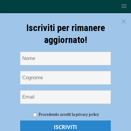
×
Iscriviti per rimanere
aggiornato!
HOME
NOTIZIE
Rugby – Omnia Piacenza, i risultati del
Procedendo accetti la privacy policy
weekend: rimonta mozzafiato dell’U14, l’U18 perde a Carpi
Rugby – Omnia Piacenza, i risultati del