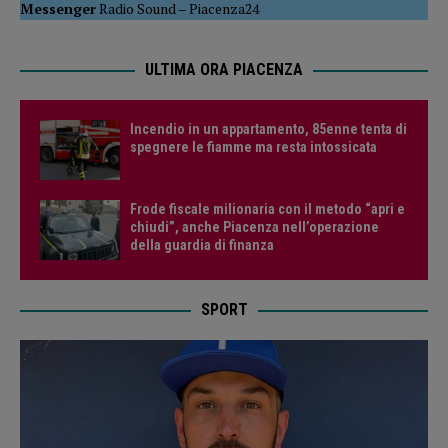
Messenger
Radio Sound
–
Piacenza24
ULTIMA ORA PIACENZA
Incendio in un appartamento, 85enne tenta di
spegnere le fiamme ma resta intossicata
Frode fiscale milionaria con il metodo “apri e
chiudi”, anche Piacenza nell’operazione
della guardia di finanza
SPORT