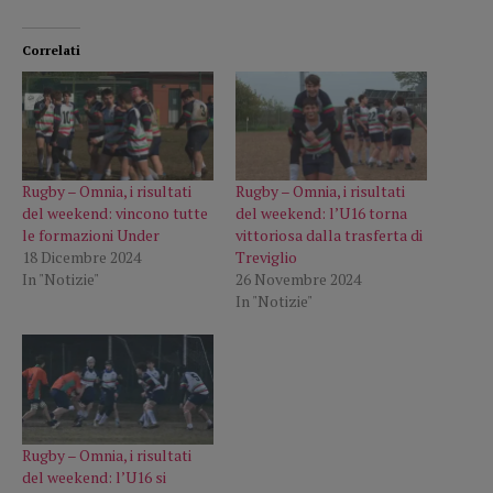
Correlati
Rugby – Omnia, i risultati
Rugby – Omnia, i risultati
del weekend: vincono tutte
del weekend: l’U16 torna
le formazioni Under
vittoriosa dalla trasferta di
18 Dicembre 2024
Treviglio
In "Notizie"
26 Novembre 2024
In "Notizie"
Rugby – Omnia, i risultati
del weekend: l’U16 si