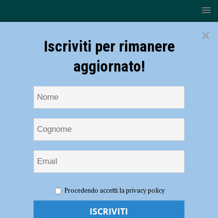
×
Iscriviti per rimanere
aggiornato!
HOME
NOTIZIE
Rugby, Top10 – I Lyons cercano
Procedendo accetti la privacy policy
conferme sul campo delle Fiamme Oro
Rugby, Top10 – I Lyons cercano conferme