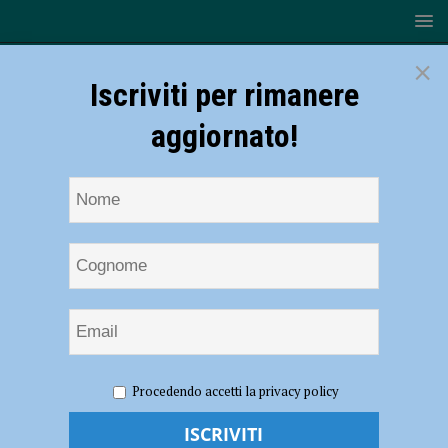
×
Iscriviti per rimanere
aggiornato!
HOME
NOTIZIE
POLITICA
Sanità, Tagliaferri (FdI):
Procedendo accetti la privacy policy
“Il sistema non regge più? De Pascale scopre solo oggi il problema”
Sanità, Tagliaferri (FdI): “Il sistema non