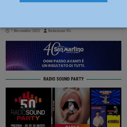
regge più? De Pascale scopre solo oggi il
problema”
7 Novembre 2025
Redazione FG
RADIO SOUND PARTY