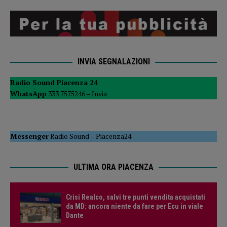
INVIA SEGNALAZIONI
Radio Sound Piacenza 24
WhatsApp
333 7575246 –
Invia
Messenger
Radio Sound
–
Piacenza24
ULTIMA ORA PIACENZA
Crisi Realco, salvi tre punti vendita acquistati
da MD: ancora niente da fare per Ecu in viale
Dante