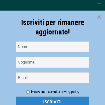
×
Iscriviti per rimanere
aggiornato!
HOME
NOTIZIE
ATTUALITÀ
Ausl, sanzioni per chi
Procedendo accetti la privacy policy
diserta gli esami senza disdire: “Migliaia di casi”
Ausl, sanzioni per chi diserta gli esami