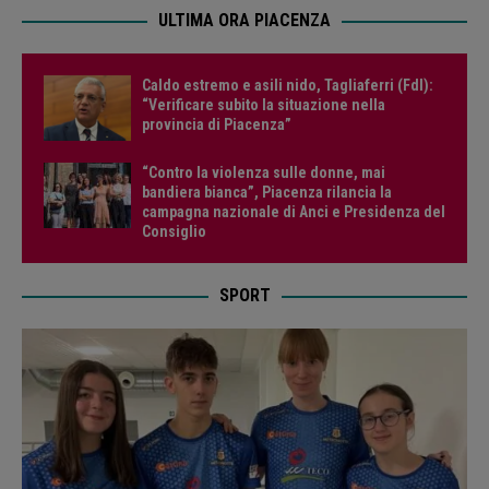
ULTIMA ORA PIACENZA
Caldo estremo e asili nido, Tagliaferri (FdI):
“Verificare subito la situazione nella
provincia di Piacenza”
“Contro la violenza sulle donne, mai
bandiera bianca”, Piacenza rilancia la
campagna nazionale di Anci e Presidenza del
Consiglio
SPORT