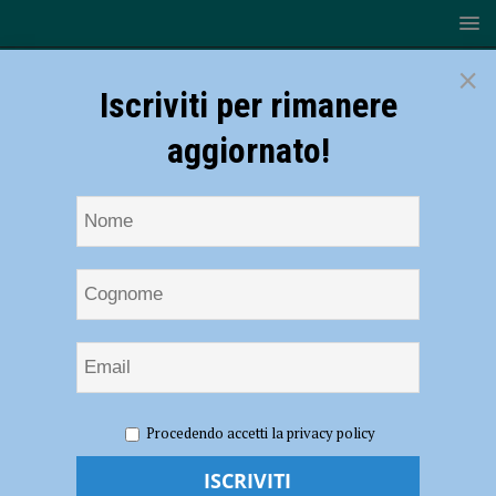
×
Iscriviti per rimanere
aggiornato!
HOME
NOTIZIE
SPORT
BASKET
Serie B – I
Procedendo accetti la privacy policy
Fiorenzuola Bees vengono beffati a 2 secondi dalla fine: Crema vince
94-93