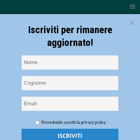
×
Iscriviti per rimanere
aggiornato!
HOME
NOTIZIE
SPORT
BASKET
Serie B – I
Procedendo accetti la privacy policy
Fiorenzuola Bees superano anche Omegna per 95-85: terza vittoria
consecutiva per i gialloblu