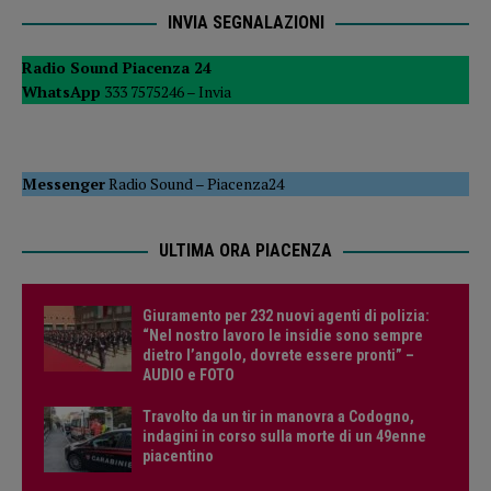
INVIA SEGNALAZIONI
Radio Sound Piacenza 24
WhatsApp
333 7575246 –
Invia
Messenger
Radio Sound
–
Piacenza24
ULTIMA ORA PIACENZA
Giuramento per 232 nuovi agenti di polizia:
“Nel nostro lavoro le insidie sono sempre
dietro l’angolo, dovrete essere pronti” –
AUDIO e FOTO
Travolto da un tir in manovra a Codogno,
indagini in corso sulla morte di un 49enne
piacentino