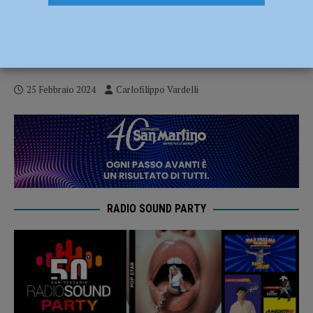
Serie B – I Fiorenzuola Bees superano
anche Omegna per 95-85: terza vittoria
consecutiva per i gialloblu
25 Febbraio 2024
Carlofilippo Vardelli
RADIO SOUND PARTY