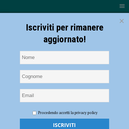
×
Iscriviti per rimanere
aggiornato!
HOME
NOTIZIE
SPORT
BASKET
Serie B – La
Procedendo accetti la privacy policy
Bakery Piacenza regola San Miniato, ma per il quarto posto non c’è più
spazio