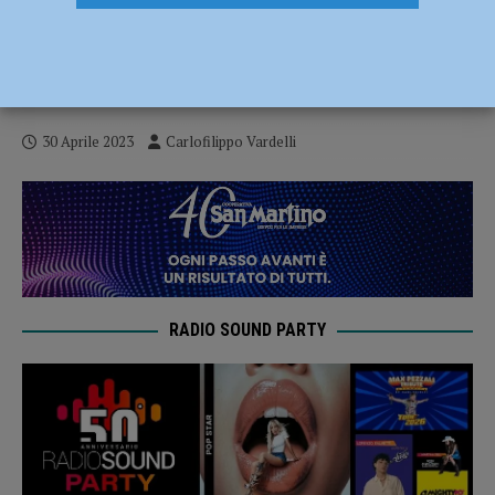
Serie B – La Bakery Piacenza regola San
Miniato, ma per il quarto posto non c’è
più spazio
30 Aprile 2023
Carlofilippo Vardelli
RADIO SOUND PARTY