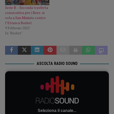
Serie B – Seconda trasferta
consecutiva per i Bees: si
vola a San Miniato contro
l’Etrusca Basket
9 Febbraio 2023
In "Basket"
ASCOLTA RADIO SOUND
Seleziona il canale...