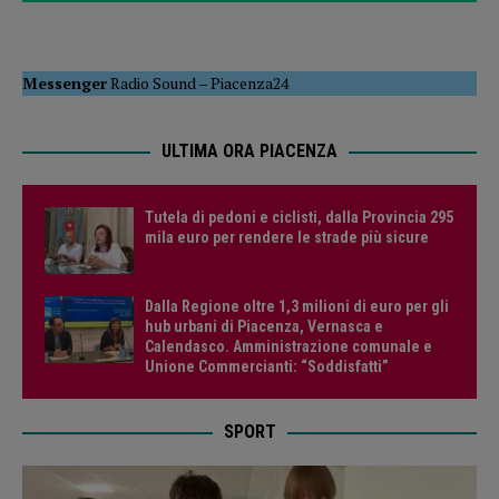
Messenger
Radio Sound
–
Piacenza24
ULTIMA ORA PIACENZA
Tutela di pedoni e ciclisti, dalla Provincia 295
mila euro per rendere le strade più sicure
Dalla Regione oltre 1,3 milioni di euro per gli
hub urbani di Piacenza, Vernasca e
Calendasco. Amministrazione comunale e
Unione Commercianti: “Soddisfatti”
SPORT