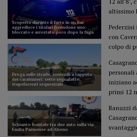
12 all’8’,
altissimo 
Pederzini 
con Cavern
colpo di p
Casagrande
personali 
iniziano a
primi 12 m
Ranuzzi da
Casagrande
svantaggio