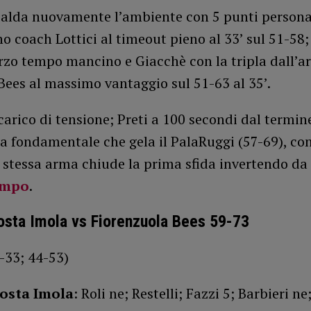
scalda nuovamente l’ambiente con 5 punti persona
o coach Lottici al timeout pieno al 33’ sul 51-58; 
erzo tempo mancino e Giacchè con la tripla dall’a
Bees al massimo vantaggio sul 51-63 al 35’.
è carico di tensione; Preti a 100 secondi dal termin
 fondamentale che gela il PalaRuggi (57-69), co
 stessa arma chiude la prima sfida invertendo da 
ampo
.
sta Imola vs Fiorenzuola Bees 59-73
-33; 44-53)
osta Imola
: Roli ne; Restelli; Fazzi 5; Barbieri n