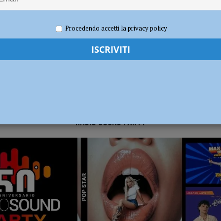
 2023
Redazione
Basket
,
Notizie
,
Sport
disce i titolari ferendone uno: bloccato e arrestato poco dopo la fuga
Procedendo accetti la privacy policy
erby con Fiorenzuola e Nibbiano
CALCIO
RADIO SOUND PARTY