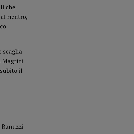
li che
al rientro,
rco
e scaglia
n Magrini
subito il
e; Ranuzzi