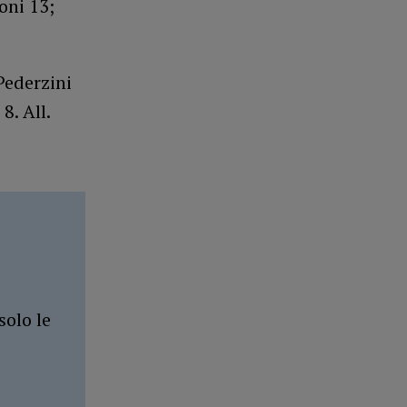
oni 13;
Pederzini
8. All.
solo le