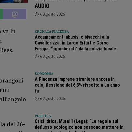
AUDIO
6 Agosto 2026
 va in
CRONACA PIACENZA
Accampamenti abusivi e bivacchi alla
a
Cavallerizza, in Largo Erfurt e Corso
Europa: “sgomberati” dalla polizia locale
 Bees.
6 Agosto 2026
ECONOMIA
A Piacenza imprese straniere ancora in
Marangoni
calo, flessione del 6,3% rispetto a un anno
semi
fa
all’angolo
6 Agosto 2026
POLITICA
Crisi idrica, Murelli (Lega): “Le regole sul
la del 26-
deflusso ecologico non possono mettere in