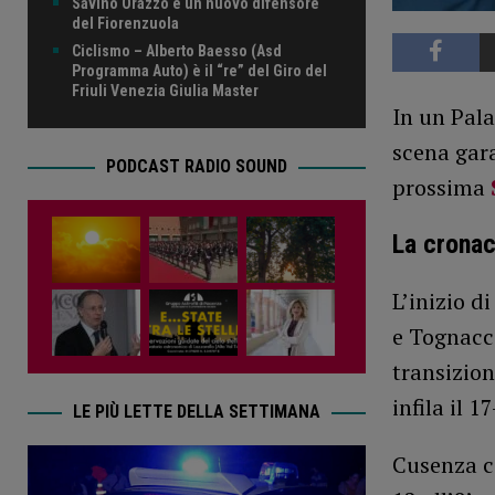
Savino Orazzo è un nuovo difensore
del Fiorenzuola
Ciclismo – Alberto Baesso (Asd
Programma Auto) è il “re” del Giro del
Friuli Venezia Giulia Master
In un Pala
scena gara
PODCAST RADIO SOUND
prossima
La crona
L’inizio d
e Tognacci
transizion
infila il 17
LE PIÙ LETTE DELLA SETTIMANA
Cusenza co