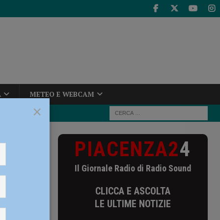
A
METEO E WEBCAM
×
PIACENZA2
4
 Bees espugnano
Il Giornale Radio di Radio Sound
gnano il
CLICCA E ASCOLTA
LE ULTIME NOTIZIE