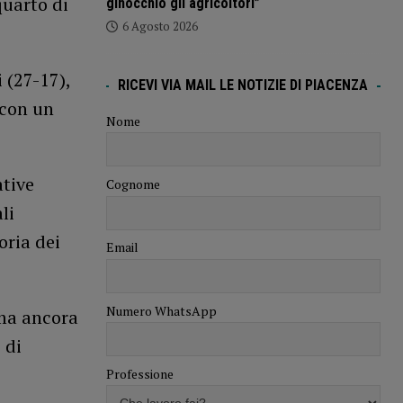
quarto di
ginocchio gli agricoltori”
6 Agosto 2026
 (27-17),
RICEVI VIA MAIL LE NOTIZIE DI PIACENZA
 con un
Nome
ative
Cognome
li
oria dei
Email
Numero WhatsApp
 ma ancora
 di
Professione