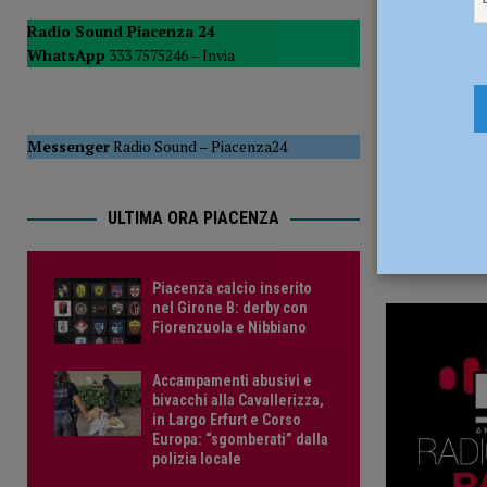
15 Maggio
PIACENZA
Radio Sound Piacenza 24
WhatsApp
333 7575246 –
Invia
[ 6 Agosto 2026 ]
Scoperto durante il furto in un bar aggre
CRONACA PIACENZA
[ 6 Agosto 2026 ]
Piacenza calcio inserito nel Girone B: d
Messenger
Radio Sound
–
Piacenza24
ULTIMA ORA PIACENZA
Piacenza calcio inserito
nel Girone B: derby con
Fiorenzuola e Nibbiano
Accampamenti abusivi e
bivacchi alla Cavallerizza,
in Largo Erfurt e Corso
Europa: “sgomberati” dalla
polizia locale