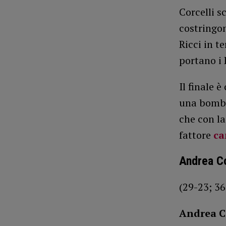
Corcelli 
costringon
Ricci in t
portano i 
Il finale 
una bomba
che con la
fattore
c
Andrea Co
(29-23; 36
Andrea C