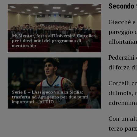
Secondo
Giacchè e 
pareggio d
allontanam
Pederzini
di forza d
Corcelli c
di Imola, 
adrenalina
Con un al
terzo parz