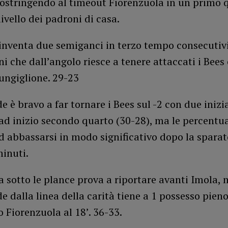
 costringendo al timeout Fiorenzuola in un primo 
livello dei padroni di casa.
inventa due semiganci in terzo tempo consecutivi
i che dall’angolo riesce a tenere attaccati i Bees
ungiglione. 29-23
 è bravo a far tornare i Bees sul -2 con due inizi
ad inizio secondo quarto (30-28), ma le percentua
d abbassarsi in modo significativo dopo la sparat
inuti.
 sotto le plance prova a riportare avanti Imola,
 dalla linea della carità tiene a 1 possesso pieno
 Fiorenzuola al 18’. 36-33.