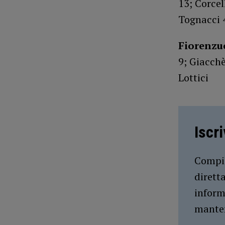
13; Corcel
Tognacci 
Fiorenzu
9; Giacchè 
Lottici
Iscr
Compil
dirett
inform
manten