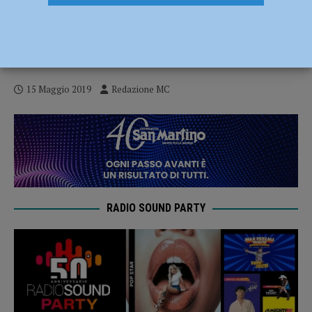
“Sette giorni per paesaggi” dal 20 al 26
maggio a Piacenza tra incontri, musica e
racconti collettivi del territorio
15 Maggio 2019
Redazione MC
RADIO SOUND PARTY