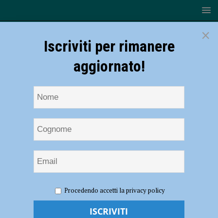
×
Iscriviti per rimanere
aggiornato!
HOME
NOTIZIE
EVENTI A PIACENZA
“Sette giorni
Procedendo accetti la privacy policy
per paesaggi” dal 20 al 26 maggio a Piacenza tra incontri, musica e
racconti collettivi del territorio