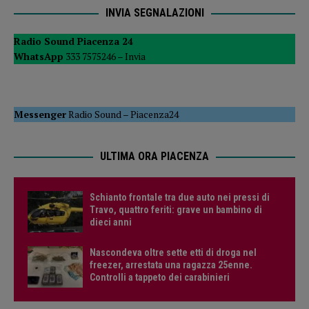
INVIA SEGNALAZIONI
Radio Sound Piacenza 24
WhatsApp
333 7575246 –
Invia
Messenger
Radio Sound
–
Piacenza24
ULTIMA ORA PIACENZA
Schianto frontale tra due auto nei pressi di
Travo, quattro feriti: grave un bambino di
dieci anni
Nascondeva oltre sette etti di droga nel
freezer, arrestata una ragazza 25enne.
Controlli a tappeto dei carabinieri