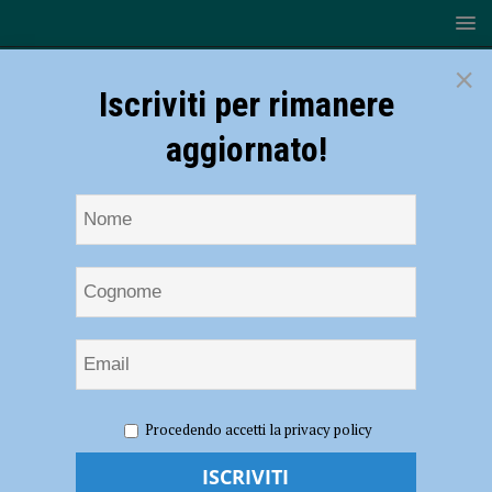
×
Iscriviti per rimanere
aggiornato!
HOME
NOTIZIE
CRONACA PIACENZA
Soffocato
Procedendo accetti la privacy policy
da un boccone mentre cena in casa, muore 69enne
Soffocato da un boccone mentre cena in