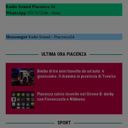
Radio Sound Piacenza 24
WhatsApp
333 7575246 –
Invia
Messenger
Radio Sound
–
Piacenza24
ULTIMA ORA PIACENZA
Bimbo di tre anni travolto da un’auto: è
gravissimo. Il dramma in provincia di Treviso
Piacenza calcio inserito nel Girone B: derby
con Fiorenzuola e Nibbiano
SPORT