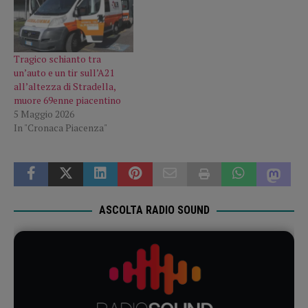
Tragico schianto tra
un’auto e un tir sull’A21
all’altezza di Stradella,
muore 69enne piacentino
5 Maggio 2026
In "Cronaca Piacenza"
ASCOLTA RADIO SOUND