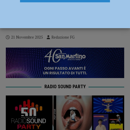
Pensionati in prefettura, Spi Cgil: “La
manovra non ha nulla per ridare dignità a
chi ha lavorato una vita”
21 Novembre 2025
Redazione FG
RADIO SOUND PARTY