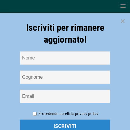
×
Iscriviti per rimanere
aggiornato!
HOME
NOTIZIE
ECONOMIA
Pensionati in
Procedendo accetti la privacy policy
prefettura, Spi Cgil: “La manovra non ha nulla per ridare dignità a chi
ha lavorato una vita”