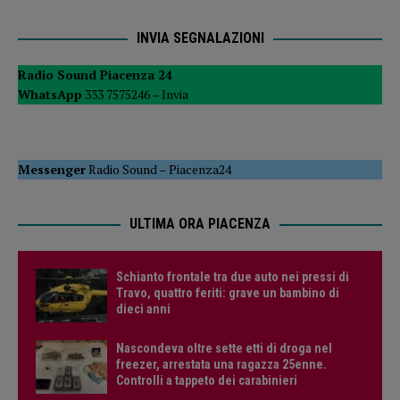
INVIA SEGNALAZIONI
Radio Sound Piacenza 24
WhatsApp
333 7575246 –
Invia
Messenger
Radio Sound
–
Piacenza24
ULTIMA ORA PIACENZA
Schianto frontale tra due auto nei pressi di
Travo, quattro feriti: grave un bambino di
dieci anni
Nascondeva oltre sette etti di droga nel
freezer, arrestata una ragazza 25enne.
Controlli a tappeto dei carabinieri