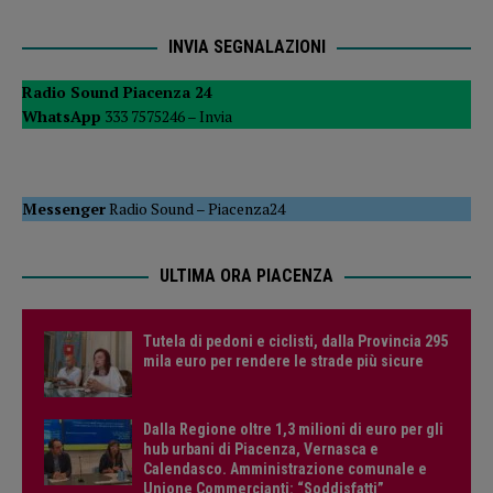
INVIA SEGNALAZIONI
Radio Sound Piacenza 24
WhatsApp
333 7575246 –
Invia
Messenger
Radio Sound
–
Piacenza24
ULTIMA ORA PIACENZA
Tutela di pedoni e ciclisti, dalla Provincia 295
mila euro per rendere le strade più sicure
Dalla Regione oltre 1,3 milioni di euro per gli
hub urbani di Piacenza, Vernasca e
Calendasco. Amministrazione comunale e
Unione Commercianti: “Soddisfatti”