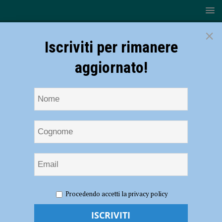
×
Iscriviti per rimanere
aggiornato!
HOME
NOTIZIE
Sempre più studenti passano alla
Procedendo accetti la privacy policy
Cattolica per la Magistrale: “Forte inserimento nel mondo del lavoro”
– AUDIO