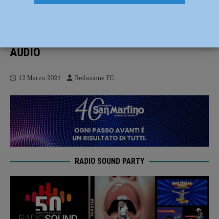
Sempre più studenti passano alla
Cattolica per la Magistrale: “Forte
inserimento nel mondo del lavoro” –
AUDIO
12 Marzo 2024
Redazione FG
RADIO SOUND PARTY