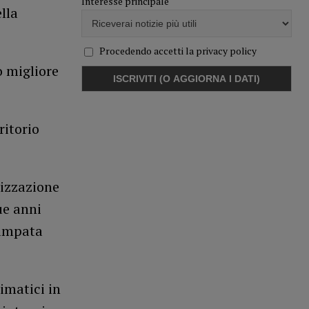
Interesse principale
lla
Procedendo accetti la privacy policy
o migliore
ritorio
rizzazione
ue anni
campata
imatici in