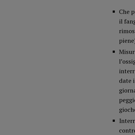
Che pr
il fa
rimos
piene
Misur
l’ossi
inter
date i
giorn
peggi
gioch
Interr
contro