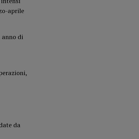
 intensi
zo-aprile
 anno di
perazioni,
 date da