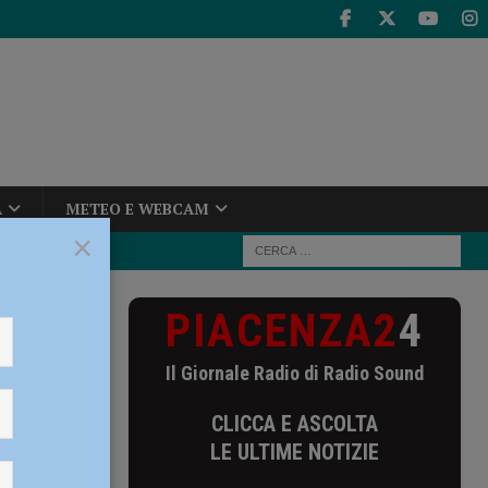
A
METEO E WEBCAM
×
PIACENZA2
4
ata di fango e
Il Giornale Radio di Radio Sound
lata di
CLICCA E ASCOLTA
iste:
LE ULTIME NOTIZIE