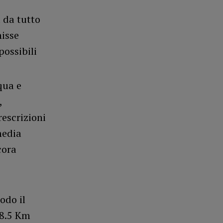
a da tutto
nisse
ossibili
qua e
,
escrizioni
media
cora
odo il
e 8.5 Km