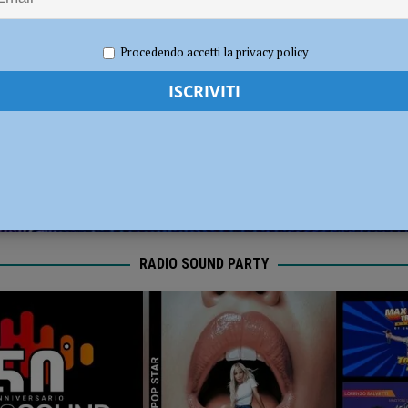
i carabinieri: sette segnalati e stupefacenti sequestrati
CRONACA
 2021
Redazione FG
Attualità
Procedendo accetti la privacy policy
 gravissimo. Il dramma in provincia di Treviso
CRONACA PIACENZA
RADIO SOUND PARTY