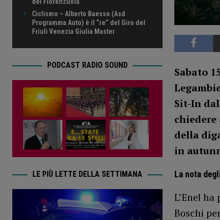
del Fiorenzuola
Ciclismo – Alberto Baesso (Asd
Programma Auto) è il “re” del Giro del
Friuli Venezia Giulia Master
PODCAST RADIO SOUND
Sabato 15
Legambie
Sit-In da
chiedere 
della dig
in autun
La nota degl
LE PIÙ LETTE DELLA SETTIMANA
L’Enel ha
Boschi per