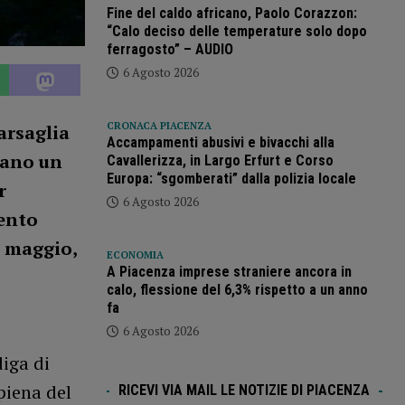
Fine del caldo africano, Paolo Corazzon:
“Calo deciso delle temperature solo dopo
ferragosto” – AUDIO
6 Agosto 2026
CRONACA PIACENZA
arsaglia
Accampamenti abusivi e bivacchi alla
zano un
Cavallerizza, in Largo Erfurt e Corso
Europa: “sgomberati” dalla polizia locale
r
6 Agosto 2026
mento
8 maggio,
ECONOMIA
A Piacenza imprese straniere ancora in
calo, flessione del 6,3% rispetto a un anno
fa
6 Agosto 2026
iga di
piena del
RICEVI VIA MAIL LE NOTIZIE DI PIACENZA