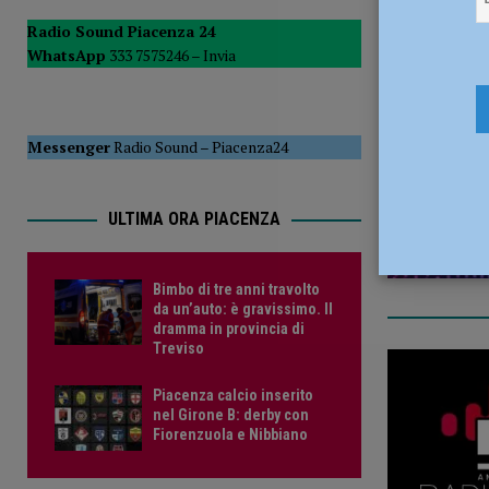
[ 6 Agosto 2026 ]
Droga sulle strade, controlli a tappeto de
Radio Sound Piacenza 24
WhatsApp
333 7575246 –
Invia
PIACENZA
14 Maggio
[ 6 Agosto 2026 ]
Bimbo di tre anni travolto da un’auto: è
Messenger
Radio Sound
–
Piacenza24
ULTIMA ORA PIACENZA
Bimbo di tre anni travolto
da un’auto: è gravissimo. Il
dramma in provincia di
Treviso
Piacenza calcio inserito
nel Girone B: derby con
Fiorenzuola e Nibbiano