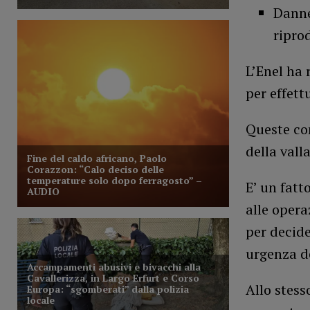
Danne
ripro
L’Enel ha 
per effett
Queste con
della valla
E’ un fatt
alle opera
per decide
urgenza de
Allo stess