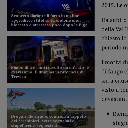
2015. Le o
Da subito 
della Val 
chiesto lo
periodo mi
I motivi d
di fango c
sia a caus
visto il t
devastant
Riemp
stagi