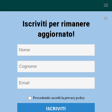
×
Iscriviti per rimanere
aggiornato!
HOME
NOTIZIE
SPORT
La Teco Corte Auto cede
Procedendo accetti la privacy policy
immeritatamente a Castel Goffredo
La Teco Corte Auto cede