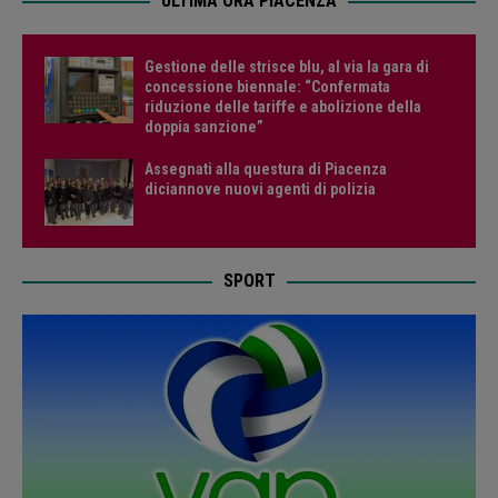
ULTIMA ORA PIACENZA
Gestione delle strisce blu, al via la gara di
concessione biennale: “Confermata
riduzione delle tariffe e abolizione della
doppia sanzione”
Assegnati alla questura di Piacenza
diciannove nuovi agenti di polizia
SPORT