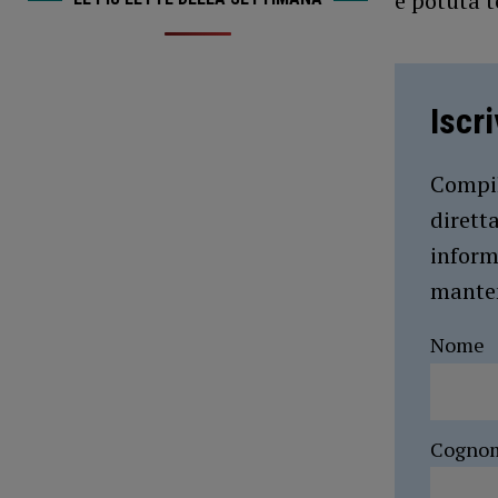
è potuta 
Iscr
Compil
dirett
inform
manten
Nome
Cogno