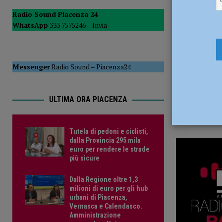
4 Luglio 2
POLITICA
Radio Sound Piacenza 24
WhatsApp
333 7575246 –
Invia
[ 5 Agosto 2026 ]
Caldo estremo e asili nido, Tagliaferri (F
Messenger
Radio Sound
–
Piacenza24
ULTIMA ORA PIACENZA
Tutela di pedoni e ciclisti,
dalla Provincia 295 mila
euro per rendere le strade
più sicure
Dalla Regione oltre 1,3
milioni di euro per gli hub
urbani di Piacenza,
Vernasca e Calendasco.
Amministrazione