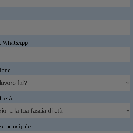
o WhatsApp
sione
di età
se principale