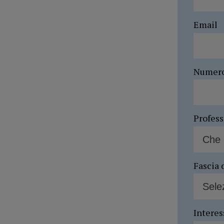
Email
Numer
Profes
Fascia 
Interes