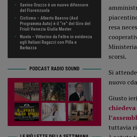
Savino Orazzo è un nuovo difensore
amministra
del Fiorenzuola
piacentino
Ciclismo – Alberto Baesso (Asd
Programma Auto) è il “re” del Giro del
resa nece
Friuli Venezia Giulia Master
cooperativ
Nuoto – Vittorino da Feltre in evidenza
agli Italiani Ragazzi con Pilla e
Ministeria
Barbazza
scorsi.
PODCAST RADIO SOUND
Si attende
nuovo cda
Giusto ier
chiedeva
l’assemb
tuttavia r
LE PIÙ LETTE DELLA SETTIMANA