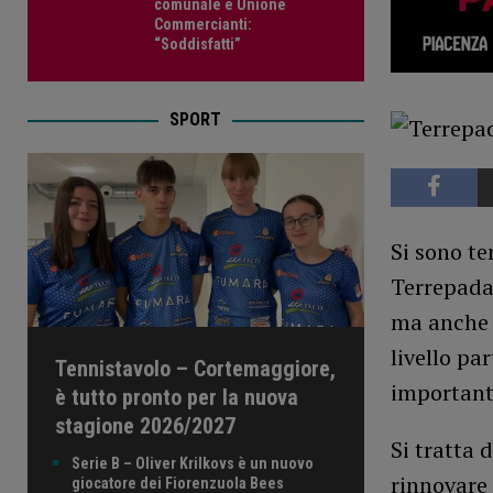
comunale e Unione
Commercianti:
“Soddisfatti”
SPORT
Si sono te
Terrepadan
ma anche 
livello pa
Tennistavolo – Cortemaggiore,
importante
è tutto pronto per la nuova
stagione 2026/2027
Si tratta 
Serie B – Oliver Krilkovs è un nuovo
rinnovare 
giocatore dei Fiorenzuola Bees