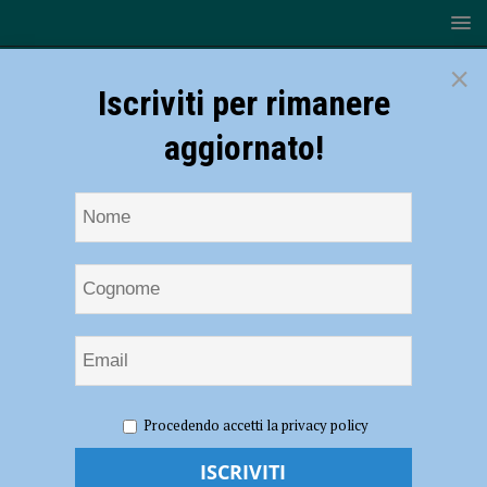
×
Iscriviti per rimanere
aggiornato!
HOME
NOTIZIE
EVENTI A PIACENZA
Festa del
Procedendo accetti la privacy policy
Patrono Sant’Antonino il 4 luglio 2023, la Fiera, le celebrazioni e
Antonino d’Oro alle monache Carmelitane