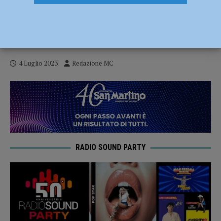
Festa del Patrono Sant’Antonino il 4 luglio
2023, la Fiera, le celebrazioni e Antonino
d’Oro alle monache Carmelitane
4 Luglio 2023
Redazione MC
RADIO SOUND PARTY