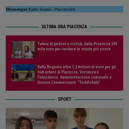
Messenger
Radio Sound
–
Piacenza24
ULTIMA ORA PIACENZA
Tutela di pedoni e ciclisti, dalla Provincia 295
mila euro per rendere le strade più sicure
Dalla Regione oltre 1,3 milioni di euro per gli
hub urbani di Piacenza, Vernasca e
Calendasco. Amministrazione comunale e
Unione Commercianti: “Soddisfatti”
SPORT