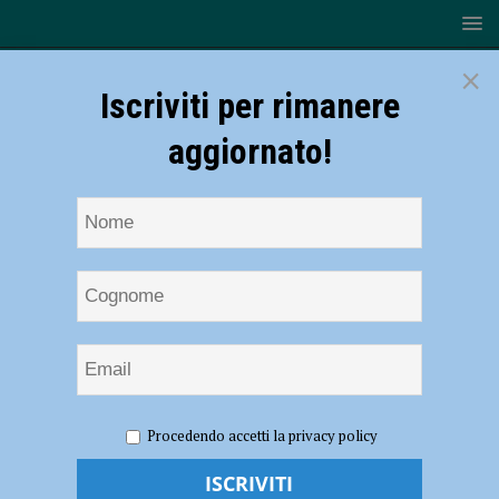
×
Iscriviti per rimanere
aggiornato!
HOME
NOTIZIE
CRONACA PIACENZA
Tre chili e
Procedendo accetti la privacy policy
mezzo di cocaina nascosti nell’armadio, arrestato 28enne
Tre chili e mezzo di cocaina nascosti