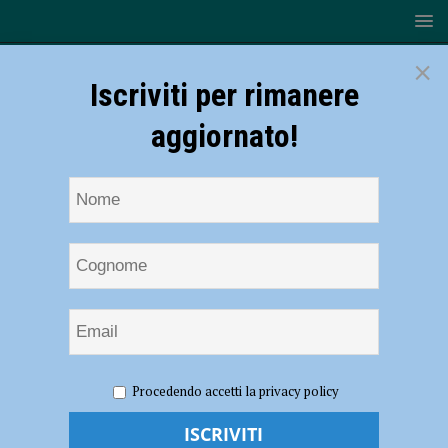
×
Iscriviti per rimanere
aggiornato!
HOME
NOTIZIE
SPORT
CICLISMO
Tris di
Procedendo accetti la privacy policy
podi per il VO2 Team Pink a Formigine e Villafranca
Tris di podi per il VO2 Team Pink a