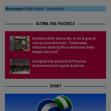
Messenger
Radio Sound
–
Piacenza24
ULTIMA ORA PIACENZA
Gestione delle strisce blu, al via la gara di
concessione biennale: “Confermata
riduzione delle tariffe e abolizione della
doppia sanzione”
Assegnati alla questura di Piacenza
diciannove nuovi agenti di polizia
SPORT