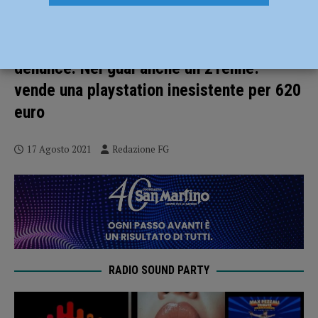
Confusione al bancomat e i truffatori si
fanno accreditare 1200 euro, due
denunce. Nei guai anche un 21enne:
vende una playstation inesistente per 620
euro
17 Agosto 2021
Redazione FG
RADIO SOUND PARTY