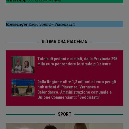
Messenger
Radio Sound
–
Piacenza24
ULTIMA ORA PIACENZA
Tutela di pedoni e ciclisti, dalla Provincia 295
mila euro per rendere le strade più sicure
Dalla Regione oltre 1,3 milioni di euro per gli
hub urbani di Piacenza, Vernasca e
Calendasco. Amministrazione comunale e
Unione Commercianti: “Soddisfatti”
SPORT