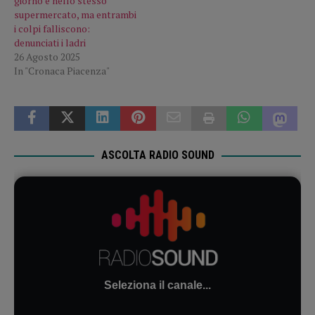
giorno e nello stesso
supermercato, ma entrambi
i colpi falliscono:
denunciati i ladri
26 Agosto 2025
In "Cronaca Piacenza"
ASCOLTA RADIO SOUND
Seleziona il canale...