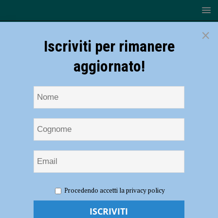
×
Iscriviti per rimanere
aggiornato!
HOME
NOTIZIE
CRONACA PIACENZA
Confusione
Procedendo accetti la privacy policy
al bancomat e i truffatori si fanno accreditare 1200 euro, due denunce.
Nei guai anche un 21enne: vende una playstation inesistente per 620
euro