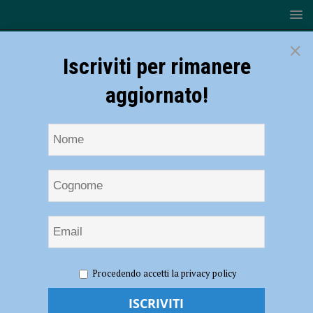
×
Iscriviti per rimanere
aggiornato!
HOME
NOTIZIE
EVENTI A PIACENZA
Unione
Procedendo accetti la privacy policy
Italiana Ciechi Piacenza doppio appuntamento Cena al Buio e 13°
Camminata “mettiamoci in gioco” – AUDIO