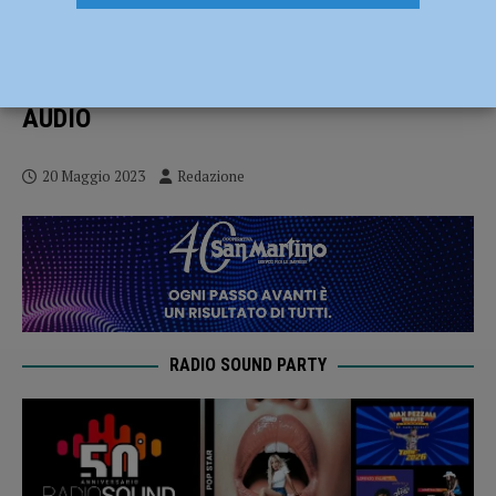
Unione Italiana Ciechi Piacenza doppio
appuntamento Cena al Buio e 13°
Camminata “mettiamoci in gioco” –
AUDIO
20 Maggio 2023
Redazione
RADIO SOUND PARTY