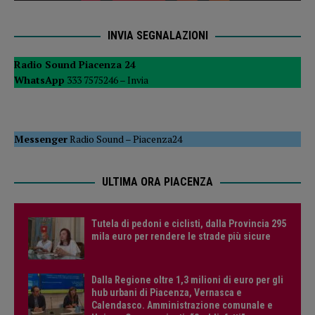
INVIA SEGNALAZIONI
Radio Sound Piacenza 24
WhatsApp
333 7575246 –
Invia
Messenger
Radio Sound
–
Piacenza24
ULTIMA ORA PIACENZA
Tutela di pedoni e ciclisti, dalla Provincia 295
mila euro per rendere le strade più sicure
Dalla Regione oltre 1,3 milioni di euro per gli
hub urbani di Piacenza, Vernasca e
Calendasco. Amministrazione comunale e