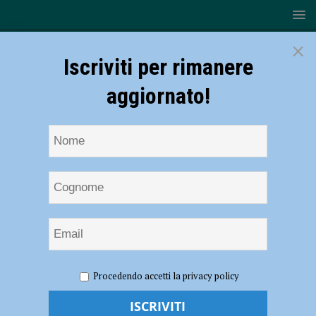
×
Iscriviti per rimanere
aggiornato!
HOME
NOTIZIE
CRONACA PIACENZA
Urtato da
Procedendo accetti la privacy policy
un’auto che non si ferma a prestare soccorso, accertamenti in corso
Urtato da un’auto che non si ferma a