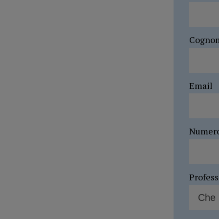
Cogno
Email
Numer
Profes