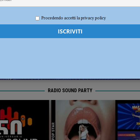
ia 295 mila euro per rendere le strade più sicure
ATTUALITÀ
2024
Redazione
Attualità
,
Notizie
Procedendo accetti la privacy policy
RADIO SOUND PARTY