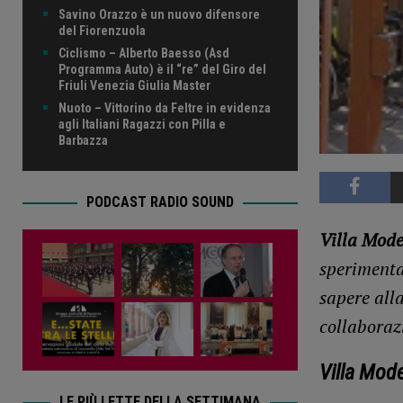
Savino Orazzo è un nuovo difensore
del Fiorenzuola
Ciclismo – Alberto Baesso (Asd
Programma Auto) è il “re” del Giro del
Friuli Venezia Giulia Master
Nuoto – Vittorino da Feltre in evidenza
agli Italiani Ragazzi con Pilla e
Barbazza
PODCAST RADIO SOUND
Villa Modeo
sperimental
sapere all
collaborazi
Villa Mode
LE PIÙ LETTE DELLA SETTIMANA