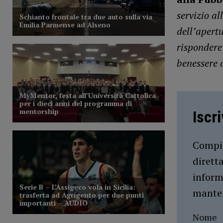
servizio al
dell’apert
rispondere 
benessere d
Iscr
Compil
dirett
inform
manten
Nome