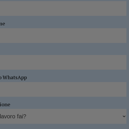
me
o WhatsApp
sione