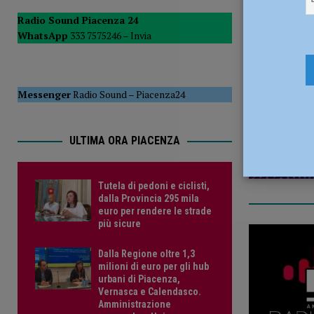
del Consiglio
POLITICA
Radio Sound Piacenza 24
WhatsApp
333 7575246 –
Invia
[ 5 Agosto 2026 ]
Tutela di pedoni e ciclisti, dalla Provinc
15 Marzo 
Messenger
Radio Sound
–
Piacenza24
ULTIMA ORA PIACENZA
Tutela di pedoni e ciclisti,
dalla Provincia 295 mila
euro per rendere le strade
più sicure
Dalla Regione oltre 1,3
milioni di euro per gli hub
urbani di Piacenza,
Vernasca e Calendasco.
Amministrazione