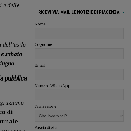
 e delle
RICEVI VIA MAIL LE NOTIZIE DI PIACENZA
Nome
 dell’asilo
Cognome
 e sabato
giugno
.
Email
la pubblica
Numero WhatsApp
ngraziamo
Professione
o di
munale
Fascia di età
uesto nuovo