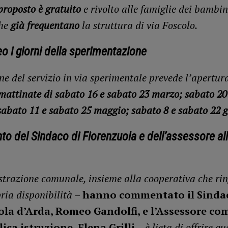
proposto è gratuito
e rivolto alle famiglie dei bambini
he
già frequentano
la struttura di via Foscolo.
o i giorni della sperimentazione
ne del servizio in via sperimentale prevede l’apertura
mattinate di sabato 16 e sabato 23 marzo; sabato 20
 sabato 11 e sabato 25 maggio; sabato 8 e sabato 22 
o del Sindaco di Fiorenzuola e dell’assessore al
trazione comunale, insieme alla cooperativa che ri
pria disponibilità –
hanno commentato il Sindac
ola d’Arda, Romeo Gandolfi, e l’Assessore co
lica istruzione, Elena Grilli
– è lieta di offrire q