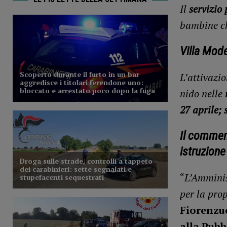
Il
servizio 
bambine c
Villa Mode
L’attivazio
nido nelle
27 aprile;
Il comment
istruzione
“
L’Amminis
per la pro
Fiorenzu
alla Pubb